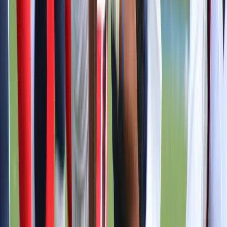
desvantagem ou vantagem no placar teórico.
Esse formato torna as apostas mais equilibradas e adiciona um nível
maior de estratégia na análise do confronto.
Total de pontos (Over/Under)
No mercado de total de pontos, o apostador precisa prever se a soma
da pontuação das duas equipes será maior ou menor que um número
definido pela casa de apostas.
Esse tipo de aposta exige atenção ao estilo de jogo das equipes
envolvidas. Times com ataques mais explosivos ou defesas menos
consistentes tendem a participar de partidas com pontuações mais
altas.
Fatores como clima, lesões e histórico recente de confrontos também
podem influenciar a quantidade de pontos marcados durante uma
partida.
Apostas em jogadores
Além das apostas relacionadas ao resultado do jogo, também
existem mercados focados no desempenho individual de jogadores.
Esses mercados são conhecidos como apostas em estatísticas de