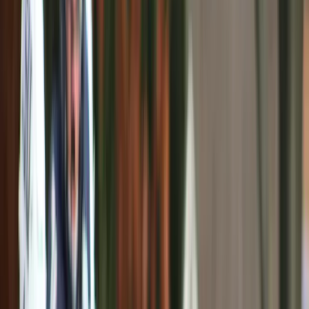
leitura
O futebol americano é um esporte marcado por estratégia, estatísticas
detalhadas e jogos que podem mudar completamente em poucas
jogadas. Nesse cenário cheio de variáveis, as apostas em futebol
americano surgem como uma forma de acompanhar as partidas com
ainda mais atenção aos detalhes.
Mesmo não sendo o esporte mais tradicional no Brasil, ligas como a
NFL atraem milhões de espectadores todos os anos e oferecem
diversos mercados interessantes nas casas de apostas. Neste guia,
você vai entender como funcionam as apostas nesse esporte, quais
são os principais tipos de apostas e onde é possível apostar online
com segurança.
Melhores casas para apostas futebol
americano
Quem pretende apostar em futebol americano encontra hoje diversas
plataformas disponíveis no Brasil. Algumas
casas de apostas
se
destacam por oferecer boa cobertura de ligas internacionais,
navegação simples e diferentes mercados para acompanhar cada
partida.