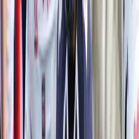
partidas e os cenários que podem impactar as apostas.
Como funciona a pontuação no futebol americano
No futebol americano, existem diferentes maneiras de marcar
pontos, e cada uma delas possui um valor específico. A forma mais
conhecida é o touchdown, que acontece quando um jogador leva a
bola até a end zone adversária ou recebe um passe dentro dessa área.
O touchdown vale seis pontos e normalmente é seguido por uma
tentativa de ponto extra ou conversão de dois pontos. Essa sequência
de jogadas pode aumentar ainda mais a pontuação da equipe que
acabou de marcar.
Outra forma comum de pontuar é o field goal, que vale três pontos e
acontece quando o kicker chuta a bola entre as traves. Em situações
mais raras, também pode ocorrer o safety, que concede dois pontos à
defesa.
Como funcionam as descidas e o avanço no campo
O avanço no futebol americano acontece por meio de jogadas que
buscam ganhar território no campo. Cada equipe possui quatro
tentativas, chamadas de descidas, para avançar pelo menos dez
jardas a partir do ponto onde começou a posse de bola.