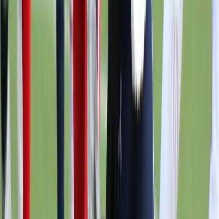
Compare, escolha e baixe o app perfeito para suas apostas. Análises
completas, tutoriais e bônus exclusivos.
Institucional
Sobre Nós
Perguntas Frequentes
Termos de Uso
Política de Privacidade
Política de Cookies
Reviews de Apps
Todos os Reviews
Análises Completas
Comparativos
Testes de Usabilidade
Atualizações
Tutoriais e Guias