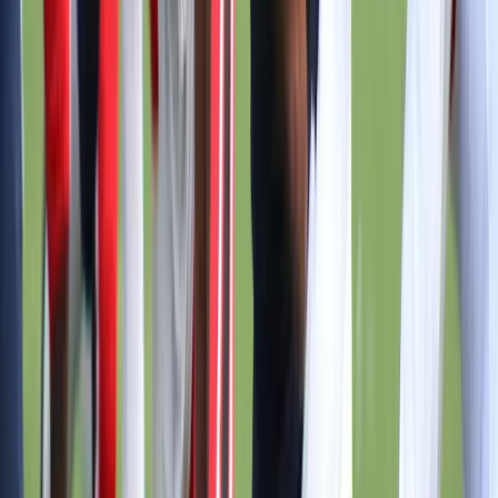
atletas.
Entre os exemplos estão previsões sobre jardas de passe de um
quarterback, número de touchdowns marcados ou recepções feitas
por um jogador específico.
Para quem gosta de analisar estatísticas detalhadas, esse tipo de
aposta pode tornar o acompanhamento das partidas ainda mais
interessante.
Vale a pena apostar em futebol americano?
O futebol americano é um dos esportes mais ricos em estatísticas e
estratégias, o que torna as análises antes das partidas particularmente
interessantes. Para quem gosta de observar números, desempenho
das equipes e tendências ao longo da temporada, acompanhar os
jogos pode se tornar uma experiência bastante envolvente.
Além disso, as casas de apostas costumam oferecer diferentes
mercados para as principais ligas do esporte, permitindo acompanhar
desde o resultado final até eventos específicos dentro da partida.
Essa variedade abre espaço para diferentes formas de análise antes
de registrar uma aposta.
Independentemente do tipo de mercado escolhido, o mais importante