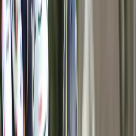
organização clara das competições esportivas. Isso facilita encontrar
rapidamente jogos e mercados disponíveis.
No futebol americano, é possível acompanhar partidas de ligas
populares e selecionar apostas tradicionais como vencedor do jogo
ou totais de pontos. A interface intuitiva ajuda tanto iniciantes quanto
usuários mais experientes.
<<Acessar a Betnacional>>
Betsson
A
Betsson
é uma casa internacional consolidada e com presença em
diversos mercados ao redor do mundo. A plataforma oferece
diferentes modalidades esportivas e mantém um catálogo variado de
apostas.
Os jogos de futebol americano também aparecem entre as opções
disponíveis, permitindo acompanhar partidas de ligas importantes e
explorar diferentes mercados para cada confronto.
<<Acessar a Betsson>>
Esportiva bet