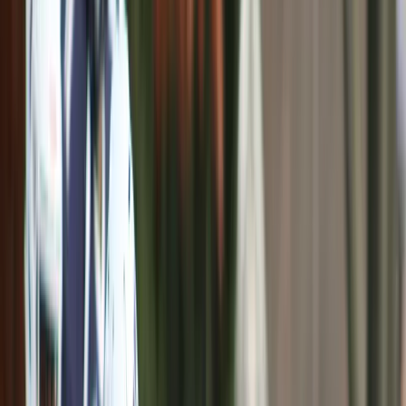
Superbet
: Plataforma sólida com ampla cobertura esportiva e
apostas variadas.
Bet365
: Grande variedade de mercados esportivos e interface
completa.
Betnacional
: Casa brasileira com navegação simples e
mercados populares.
Betsson
: Plataforma internacional com boa cobertura de
esportes globais.
Esportiva bet
: Plataforma focada em esportes populares e
ligas internacionais.
Vbet
: Casa com ampla cobertura esportiva e navegação
simples.
Superbet
A
Superbet
oferece uma cobertura ampla de esportes internacionais,
incluindo partidas de futebol americano ao longo da temporada. A
plataforma apresenta diferentes mercados para acompanhar
confrontos importantes e analisar estatísticas antes de apostar.