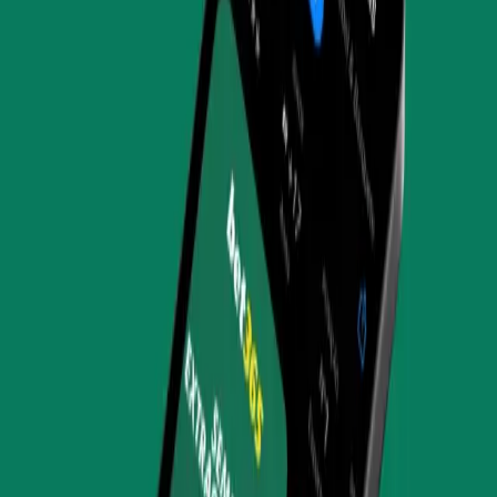
esportes e jogue cassino onde estiver. Jogue com responsabilidade!
Matheus Bastos
07 de dez. de 2025
Review
12
min
Betsson App: como baixar, instalar e usar no
Android e iPhone em 2026
Descubra como funciona o Betsson app em 2026. Site móvel
prático, PIX como pagamento e recursos para apostar. Jogue com
responsabilidade!
Matheus Bastos
07 de dez. de 2025
Review
8
min
Stake app: Guia atualizado para apostar no celular
Descubra tudo sobre o Stake app: como baixar, funcionalidades,
apostas esportivas e muito mais. Jogue com responsabilidade!
Matheus Bastos
06 de dez. de 2025
Review