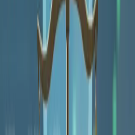
Ver todos
Tutorial
7
min
Melhores plataformas para jogar crash games: o
que avaliar antes de escolher
Descubra como identificar as melhores plataformas para jogar crash
games, os critérios de segurança e os tipos de jogos mais populares
no Brasil.
Carolina Gomes
31 de jul. de 2026
Tutorial
7
min
Melhores estratégias para apostas esportivas: como
apostar com mais consciência
Conheça as melhores estratégias para apostas esportivas, como
aplicá-las na prática e os cuidados essenciais para apostar de forma
mais consciente.