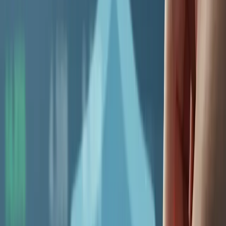
Como pausar uma conta de apostas: guia
completo
Fernanda Uema
06 de ago. de 2026
Ranking
5
min
Fortune Tiger aposta 1 real: o que saber
antes de jogar
Carolina Gomes
05 de ago. de 2026
Segurança e Licenças
7
min
O que é a autoexclusão e como funciona
nas apostas?
Fernanda Uema
03 de ago. de 2026
Reviews de Apps