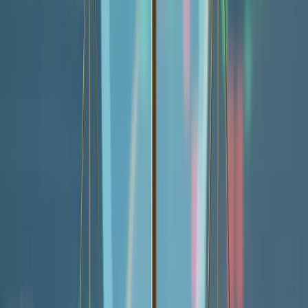
6
min
Aposta Ganha Cassino: como funciona, jogos e
segurança da plataforma
Descubra como funciona o Aposta Ganha Cassino, quais jogos
oferece, métodos de pagamento e se a plataforma é segura para
jogar.
Carolina Gomes
29 de jul. de 2026
Tutorial
6
min
Bet com roleta diária grátis: como funciona essa
promoção
Entenda como funciona a bet com roleta diária grátis, quais prêmios
oferece e o que verificar antes de participar da promoção.
Carolina Gomes
27 de jul. de 2026
Tutorial
10
min