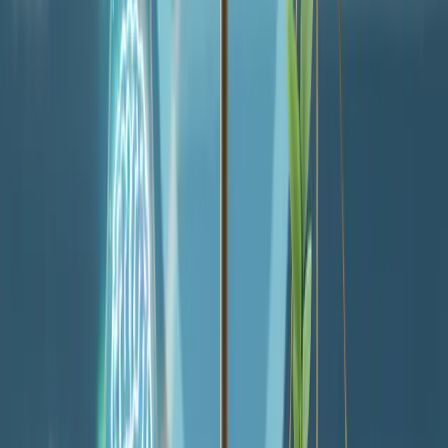
Compare apps de apostas com rankings completos
Ver todos
Ranking
5
min
Fortune Tiger aposta 1 real: o que saber antes de
jogar
Entenda como funciona a fortune tiger aposta 1 real, o RTP do jogo,
a regulamentação no Brasil e os métodos de pagamento aceitos.
Carolina Gomes
05 de ago. de 2026
Ranking
6
min
Slots que pagam no cadastro: ainda existem no
Brasil?
Entenda o que mudou com a lei das apostas e se os slots que pagam
no cadastro ainda existem no Brasil em 2026.
Carolina Gomes
28 de jul. de 2026