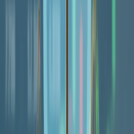
Carolina Gomes
31 de jul. de 2026
Tutorial
7
min
Live Casino: o que é, como funciona e quais os
principais jogos
Entenda o que é live casino, como funciona, quais os principais
jogos e se essa modalidade é segura e legal para apostar no Brasil.
Carolina Gomes
30 de jul. de 2026
Tutorial
5
min
Casas de apostas que aceitam cartão de crédito: isso
ainda existe no Brasil?
Entenda se casas de apostas que aceitam cartão de crédito ainda
existem no Brasil, o que mudou na lei e quais métodos de
pagamento usar.
Carolina Gomes
30 de jul. de 2026
Tutorial