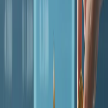
aplicativo.
Francielle Carvalho
11 de abr. de 2026
Review
13
min
KTO app: como baixar e usar no Android e iPhone
em 2026
Acesse a KTO app pelo celular! Baixe o app, faça login, aposte em
esportes e jogue cassino onde estiver. Jogue com responsabilidade!
Matheus Bastos
07 de dez. de 2025
Review
12
min
Betsson App: como baixar, instalar e usar no
Android e iPhone em 2026
Descubra como funciona o Betsson app em 2026. Site móvel
prático, PIX como pagamento e recursos para apostar. Jogue com
responsabilidade!