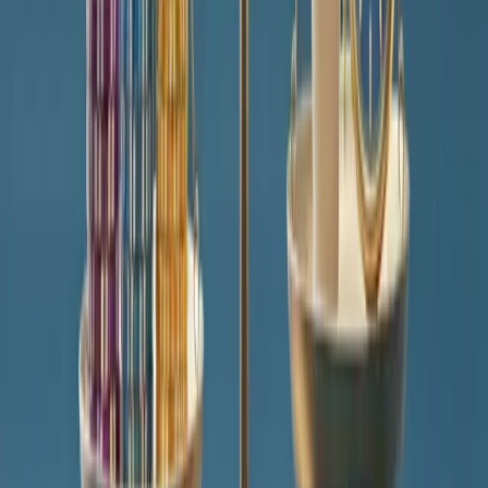
apostas
Ver todos
Segurança e Licenças
6
min
Como pausar uma conta de apostas: guia completo
Saiba como pausar uma conta de apostas, quanto tempo dura a
pausa e o passo a passo para ativar com segurança. Leia agora!
Fernanda Uema
06 de ago. de 2026
Segurança e Licenças
7
min
O que é a autoexclusão e como funciona nas
apostas?
Entenda o que é autoexclusão nas apostas, como ativar o bloqueio,
os tipos disponíveis e como funciona o sistema centralizado do
Gov.br.
Fernanda Uema
03 de ago. de 2026