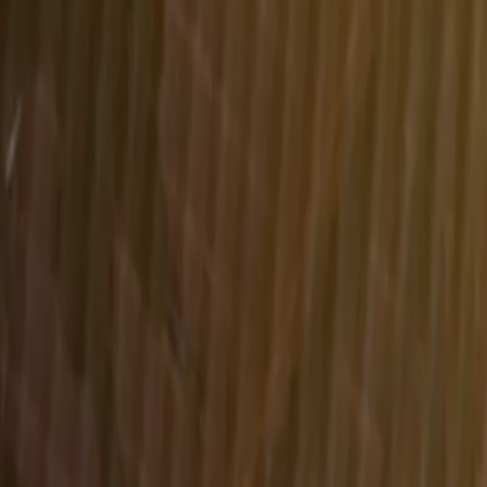
 com um nível de imprevisibilidade que faz qualquer apostador prestar
star na Kings League, os mercados mais disponíveis, como funciona a co
ocê já ouviu falar na liga do Piqué e ficou curioso sobre como apostar 