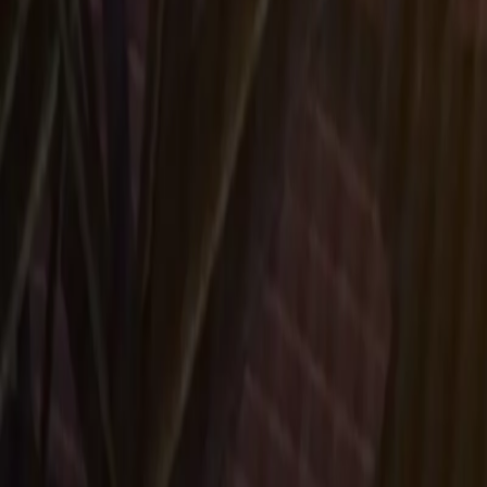
Betnacional
: casa brasileira com navegação simples e foco mob
Betsson
: tradição europeia com suporte em português
Esportiva Bet
: fluxo direto e cobertura diversificada
Vbet
: layout responsivo e bom leque de mercados
Superbet
A
Superbet
é uma das plataformas que vem ganhando espaço no mercado
sem complicação dentro do menu de competições de futebol. Para que
A casa cobre boa parte dos mercados disponíveis para a Kings League, 
burocracia. Quem busca uma casa confiável com cobertura de competiçõ
No quesito suporte, a Superbet conta com atendimento em português, 
boa porta de entrada.
Vantagens
Interface limpa e fácil de navegar, mesmo para iniciantes
App Android disponível para apostas em qualquer lugar