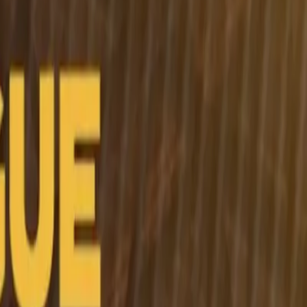
tas Kings League.
necessárias. A cobertura esportiva é diversificada e inclui competições
 papel. O PIX está disponível para depósitos e saques, e o suporte