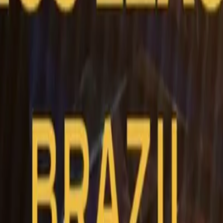
pal
 funciona bem tanto no desktop quanto no mobile, e o leque de mercado
ols e outras opções para quem quer explorar além do básico. O PIX é a
ma diferente, a Vbet é uma opção válida para as apostas Kings League.
o