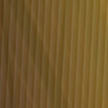
 atenção.
mpetição, um passo a passo para criar sua conta e começar a apostar,
nela, chegou ao lugar certo.