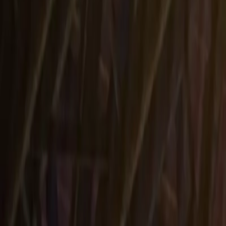
Nem todas as
casas de apostas
oferecem cobertura da Kings League — e
têm boa variedade de mercados e aceitam apostadores brasileiros com 
Confira o resumo rápido antes do detalhamento completo:
Superbet
: interface limpa, app Android e boa cobertura de ligas 
Bet365
: referência em mercados ao vivo e estatísticas em tempo