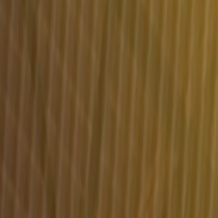
de abrir sua conta. As plataformas listadas abaixo são confiáveis,