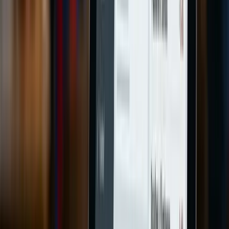
Na prática, múltiplas enxutas tendem a ser mais sustentáveis do que
acumuladas longas e raramente vencedoras.
Combinar mercados diferentes de forma inteligente
Não é obrigatório usar apenas o mercado de resultado final. Em
muitos jogos, mercados alternativos como total de gols, ambas
marcam ou handicaps leves oferecem mais segurança.
Combinar mercados diferentes permite adaptar cada seleção à
realidade do confronto, em vez de forçar um palpite de vencedor em
jogos equilibrados.
Essa diversificação ajuda a montar múltiplas mais coerentes com a
análise feita, reduzindo apostas baseadas apenas em favoritismo.
Separar a banca para apostas múltiplas
Um erro comum é usar o mesmo valor destinado a apostas simples
em múltiplas. O ideal é separar uma pequena parte da banca
exclusivamente para esse tipo de aposta.
Dessa forma, mesmo em sequências negativas, o impacto financeiro
é menor e o controle emocional permanece mais estável.