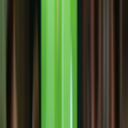
Como montar uma aposta múltipla (passo
a passo)
Antes de montar uma aposta múltipla, é importante ter clareza de
que o objetivo principal é equilibrar risco e diversão. Diferente das
apostas simples, aqui o planejamento faz toda a diferença para evitar
bilhetes excessivamente arriscados.
Escolha uma casa de apostas confiável:
Prefira plataformas
licenciadas e reconhecidas no Brasil, com bom histórico de
pagamentos e interface clara para apostas múltiplas.
Selecione os eventos desejados:
Escolha partidas ou eventos
esportivos que você conhece bem, evitando misturar jogos
aleatórios apenas para aumentar a odd final.
Defina os mercados com cuidado:
Combine mercados que
façam sentido entre si, como vitórias claras, linhas de gols
mais seguras ou handicaps moderados.
Revise o bilhete antes de confirmar:
Confira se todas as
seleções estão corretas, observe a odd total e avalie se o risco
está de acordo com o valor apostado.