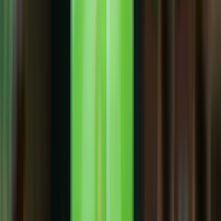
mais desafiadoras. Como todos os palpites precisam ser corretos, o
risco cresce a cada nova seleção incluída. Por isso, entender bem
como esse tipo de aposta funciona é essencial antes de utilizá-lo com
frequência.
Como funcionam as apostas múltiplas na
prática?
Na prática, uma aposta múltipla funciona como uma corrente: todos
os elos precisam estar intactos para que o resultado final seja
positivo. Se apenas um dos palpites falhar, todo o bilhete é perdido,
independentemente de quantas seleções tenham sido acertadas.
O sistema das casas de apostas calcula automaticamente a odd total
multiplicando as odds individuais de cada seleção. Esse cálculo é
feito em tempo real, permitindo que o apostador visualize
instantaneamente o retorno potencial antes de confirmar a aposta.
Esse formato pode ser aplicado a diferentes esportes, ligas e
mercados, como resultados finais, total de gols, ambas marcam,
handicaps e até apostas ao vivo. Quanto maior a variedade de
mercados escolhidos, maior a necessidade de análise e controle de
risco.