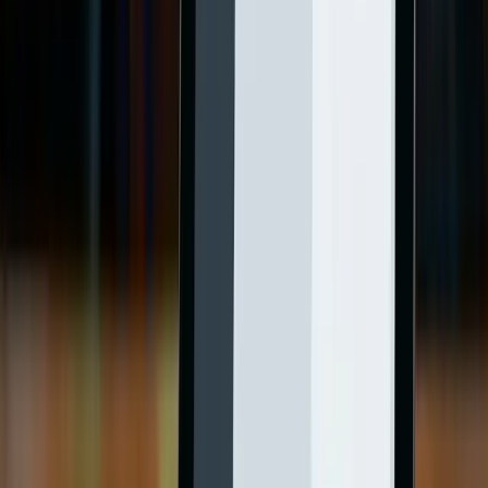
As apostas de sistema são uma variação das múltiplas, permitindo
ganhar mesmo errando uma ou mais seleções, dependendo do
sistema escolhido.
Nesse formato, o valor apostado é dividido automaticamente em
várias combinações menores, como duplas e triplas, dentro do
mesmo bilhete.
O custo da aposta é maior, mas o risco é parcialmente diluído,
tornando o sistema uma opção intermediária entre a aposta simples e
a múltipla tradicional.
Comparação prática entre os formatos
Na aposta simples, você depende de um único evento e tem mais
controle. Na múltipla, aceita mais risco em troca de um retorno
elevado. No sistema, paga mais para reduzir a chance de perder tudo
com apenas um erro.
Nenhum formato é melhor por si só. O ideal é saber quando usar
cada um, de acordo com o cenário, o valor disponível e o objetivo
da aposta.
A combinação consciente desses formatos tende a gerar uma
experiência mais equilibrada e sustentável.