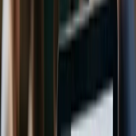
Quando bem controlada, essa emoção extra transforma a aposta em
entretenimento, sem a necessidade de investir valores elevados.
Liberdade para combinar mercados diferentes
Outro benefício das apostas múltiplas é a possibilidade de combinar
diferentes tipos de mercado no mesmo bilhete. É possível unir
vitórias,
over e under
,
ambas marcam
,
handicap asiático
e outros
mercados disponíveis.
Essa liberdade permite que o apostador adapte o bilhete à sua leitura
de cada jogo, escolhendo mercados mais seguros quando o resultado
é imprevisível ou odds mais agressivas quando há maior confiança.
Com boa análise, essa variedade ajuda a equilibrar risco e retorno
dentro da mesma aposta.
Riscos e desvantagens das apostas
múltiplas
Apesar de muito atrativas, as apostas múltiplas exigem atenção
redobrada. O fator que amplia o retorno potencial, que é a
combinação de vários eventos, também aumenta de forma