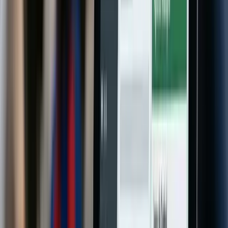
Um único erro compromete todo o bilhete
Diferente das apostas simples, nas múltiplas todos os palpites
dependem uns dos outros. Basta um resultado diferente do esperado
para que toda a aposta seja perdida.
Empates inesperados, gols nos minutos finais ou mudanças
repentinas no jogo são comuns no esporte e podem derrubar bilhetes
bem analisados.
Esse caráter eliminatório torna as múltiplas mais emocionantes, mas
também mais arriscadas.
Excesso de confiança e impulsividade
Odds altas podem criar uma falsa sensação de oportunidade fácil.
Isso leva muitos apostadores a incluir jogos demais no mesmo
bilhete ou a aumentar o valor apostado sem análise adequada.
Após uma sequência de perdas, a tendência à impulsividade cresce,
com tentativas de recuperação rápida que prejudicam a
gestão de
banca
.
Manter disciplina e limites claros é essencial para evitar que as