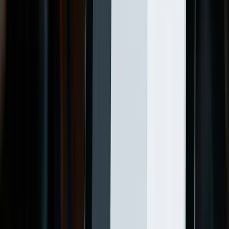
no bilhete. O resultado da aposta depende exclusivamente daquele
único palpite, o que reduz bastante o risco.
Esse formato é ideal para quem busca consistência, leitura de valor
nas odds e controle da banca no longo prazo. Também é o tipo de
aposta mais utilizado por apostadores experientes.
Apesar do retorno ser menor, a taxa de acerto costuma ser mais alta,
o que ajuda a manter estabilidade emocional e financeira.
Aposta múltipla
Na aposta múltipla, dois ou mais eventos são combinados em um
único bilhete. As odds se multiplicam, aumentando
consideravelmente o retorno potencial.
O ponto crítico é que todos os palpites precisam ser corretos. Basta
um erro para que toda a aposta seja perdida, o que torna esse
formato mais arriscado.
Por isso, as múltiplas funcionam melhor quando usadas com
moderação, valores menores e foco no entretenimento.
Aposta de sistema