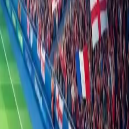
ções na tabela. Isso cria cenários variados de apostas, onde favoritos
ercados como total de gols, ambos marcam e apostas ao vivo, que
 campeonato de perto e gosta de analisar confrontos semana após
ilidade de um determinado evento acontecer. Essas cotações variam
ser mais estáveis, enquanto nas apostas ao vivo elas mudam em tempo