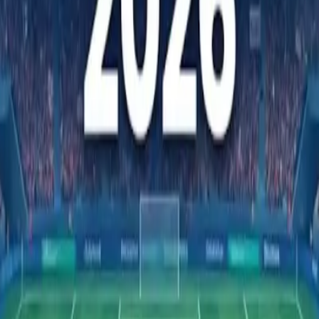
lmente para o público brasileiro. Os jogos da Premier League ficam fáce
o de pagamento, garantindo praticidade.
do todas as rodadas da Premier League. A navegação é organizada e est
mente com PIX, além de outros métodos tradicionais.
, com mercados da Premier League bem organizados e fáceis de navegar
IX como forma de pagamento.
ompleta da Premier League ao longo da temporada. A navegação é clara