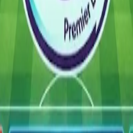
atrativo para apostas esportivas, já que cada rodada apresenta cenários
remier League.
as apostas esportivas. Nele, o apostador escolhe entre vitória do time m
co recente, mando de campo e momento da temporada. Jogos equilibrado
tadores mais experientes.
s ou menos gols do que uma linha definida pela casa de apostas, como 1.
a de gols marcados e sofridos, além do contexto do confronto.
vido ao ritmo intenso e número elevado de finalizações por jogo.
balançar as redes durante a partida. As opções geralmente são “Sim” ou