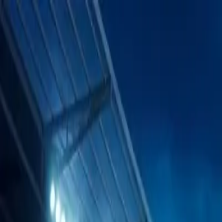
Reviews de Apps
Tutoriais e Guias Técnicos
Rankings e Com
Voltar para páginas
Apostas Premier League 2026: guia compl
Início
Tutoriais e Guias Técnicos
Apostas Premier League 2026: guia completo para apostar no 
Matheus Bastos
06/02/26
às
03:14
|
Atualizado
14/05/26
às
12:44
|
13
min de leitura
A
Premier League
segue como o campeonato mais popular do mundo ta
disputa e muitos gols ao longo da temporada, a liga inglesa oferece