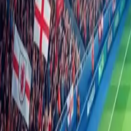
Licenciada no Brasil, a casa oferece pagamentos via PIX e outros méto
<<Acessar a Vbet>>
Por que a Premier League é uma das melhore
A Premier League se destaca pelo alto nível de competitividade entre o
nem sempre confirmam o resultado com facilidade.
Outro ponto forte é o ritmo ofensivo da competição, que costuma apre
ganham bastante movimentação ao longo das rodadas.
Além disso, o calendário cheio, com partidas frequentes durante tod
semana.
Como funcionam as apostas na Premier Le
As apostas na Premier League seguem o modelo tradicional das aposta
conforme o desempenho das equipes, escalações, momento da tempor
É possível apostar tanto antes dos jogos começarem quanto ao vivo, 
real de acordo com gols, cartões, posse de bola e outras ações.