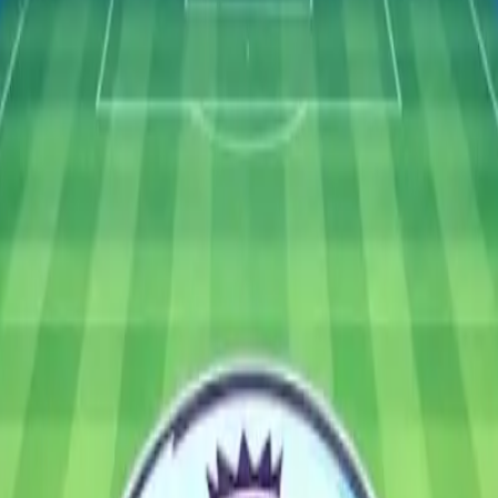
dos tradicionais.
s ligas para apostar em futebol
s clubes, com jogos equilibrados mesmo entre equipes de diferentes posi
sentar boas médias de gols por partida. Esse estilo de jogo favorece m
a a temporada, garante oportunidades constantes para quem acompanha o
ague em 2026
s esportivas, onde cada mercado possui odds que representam a probab
ada e movimentação dos apostadores.
enquanto a partida está em andamento. No pré-jogo, as odds costumam 