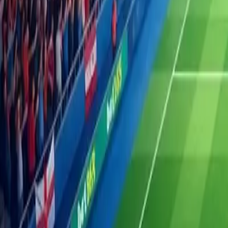
Além das apostas por partida, a Premier League também oferece mercad
ao longo do campeonato.
Como apostar na Premier League passo a p
Apostar na Premier League é um processo simples e rápido, especialm
acessar os jogos e explorar os principais mercados da competição.
Utilizar os links indicados no artigo facilita o cadastro e garante ace
Escolha uma casa de apostas confiável entre as recomendadas n
Faça seu cadastro preenchendo as informações solicitadas pela 
Acesse a seção de esportes e selecione o futebol
Encontre a Premier League e escolha o jogo desejado
Selecione o mercado de aposta, defina o valor e confirme o bilh
Principais mercados de apostas da Premier
A Premier League oferece uma grande variedade de mercados de apostas
vencedor da partida até mercados mais detalhados, há sempre alternati