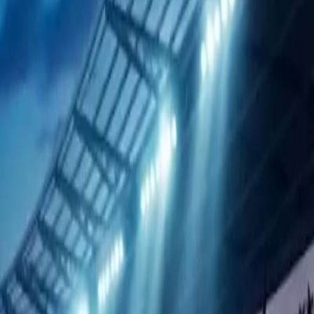
unidades. Neste guia completo, você vai entender como funcionam as
 ao longo da temporada.