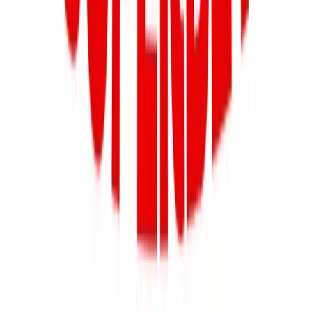
A confiabilidade envolve dois pontos principais: o jogo em si e a
plataforma que o disponibiliza. O Aviator é desenvolvido por
empresa reconhecida no setor de jogos digitais e utiliza sistemas
auditados. Isso garante que os resultados sigam parâmetros técnicos
definidos.
Já o Superbet Cassino opera com licença brasileira emitida pela