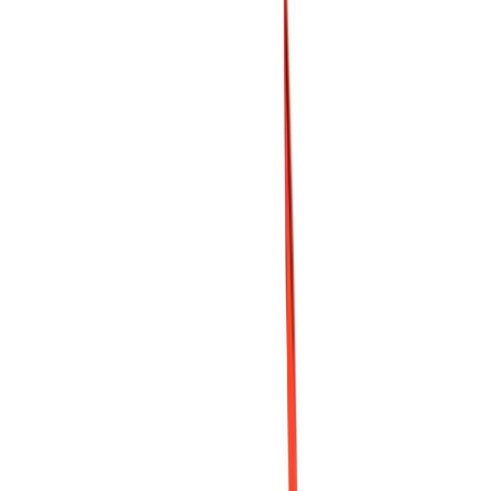
O Aviator Superbet é a versão do
jogo do aviãozinho
disponível
dentro do Superbet Cassino. Desenvolvido pela Spribe, ele faz parte
da categoria crash game, em que o jogador acompanha um
multiplicador crescente durante a rodada. A proposta é simples, mas
exige atenção ao tempo de saque.
<<Acessar o Aviator na Superbet>>
Diferente de slots ou jogos de mesa tradicionais, aqui não há cartas
nem roleta girando. O destaque é um avião que decola enquanto o
multiplicador aumenta progressivamente na tela. A rodada termina
de forma repentina, encerrando as apostas que ainda não foram