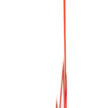
retiradas.
A popularidade do Aviator no Superbet Cassino está ligada à sua
dinâmica rápida e fácil compreensão. Em poucos minutos, é possível
entender o funcionamento básico e começar a participar. Ainda
assim, cada rodada é independente e determinada por sistema
automatizado.
Como funciona o Aviator no Superbet
Cassino?
O funcionamento do Aviator no
Superbet Cassino
é direto e acontece
em ciclos curtos. Cada rodada começa com um novo voo,
representado por um avião que decola na tela enquanto o
multiplicador cresce. O jogador precisa decidir quando encerrar sua
participação antes que o voo termine.
<<Acessar o Aviator na Superbet>>
Para entender melhor, veja o passo a passo de uma rodada:
Escolha o valor da aposta antes do início do voo.
Aguarde o avião decolar e acompanhe o multiplicador subir.