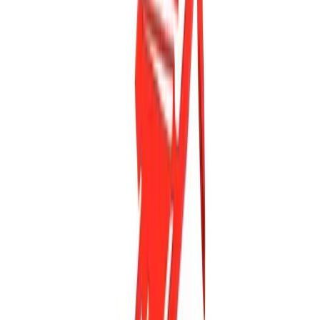
acima.
Clique no botão de registro localizado no topo da página.
Preencha o formulário com seus dados pessoais solicitados.
Confirme as informações e aceite os termos da plataforma.
Finalize o cadastro e aguarde a confirmação da conta.
Realize um depósito via PIX para liberar o acesso aos jogos.
Após concluir essas etapas, basta acessar o lobby do Superbet
Cassino e localizar o Aviator na seção de crash games. Com a conta
ativa e saldo disponível, o jogo já pode ser iniciado.
Principais recursos do Aviator
Além da mecânica básica de apostar e retirar antes do encerramento
do voo, o Aviator no Superbet Cassino oferece recursos que tornam
a experiência mais personalizada. Esses elementos permitem maior
controle sobre a forma como cada rodada é conduzida. Conhecê-los
ajuda a utilizar o jogo de maneira mais estratégica.
<<Acessar o Aviator na Superbet>>