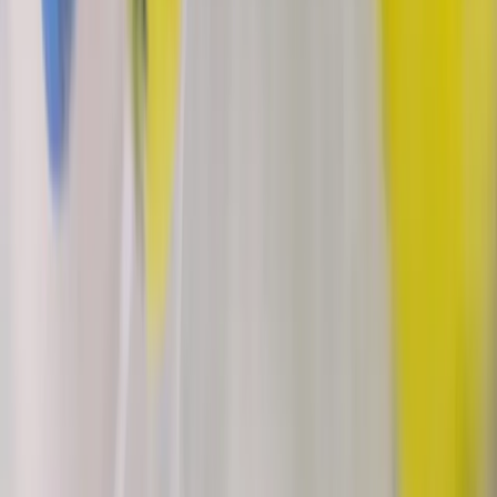
para aquela sessão específica.
Estabelecer um orçamento fixo
Antes de começar, definir um limite financeiro evita decisões
impulsivas ao longo das rodadas. O ritmo do bingo pode ser rápido,
especialmente em salas com partidas consecutivas.
Separar um valor exclusivo para aquela sessão ajuda a manter
controle e organização. Quando o limite for atingido, encerrar a
participação faz parte da estratégia.
Essa é, talvez, a decisão mais importante dentro de qualquer jogo
baseado em sorte.
Fazer pausas entre sessões
Participar de várias rodadas seguidas pode gerar desgaste emocional,
principalmente quando os resultados não são favoráveis.
Pausas ajudam a manter clareza nas decisões e evitam que a emoção
conduza escolhas financeiras.
Manter intervalos regulares preserva o bingo como entretenimento, e
não como impulso contínuo.