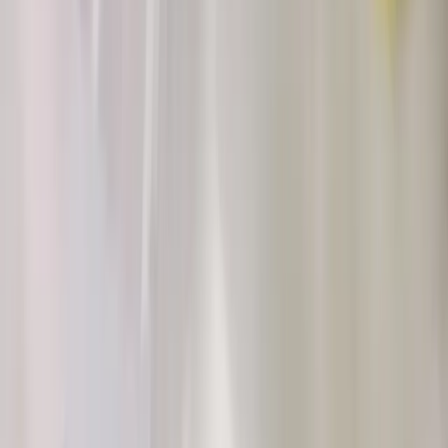
Não há como prever resultados, e o ideal é encarar cada rodada
como forma de lazer.
Com escolha consciente da plataforma e controle do orçamento, o
bingo online pode cumprir seu papel principal: oferecer diversão de
maneira responsável.
Perguntas Frequentes
Bingo online é confiável?
Sim, desde que seja jogado em plataformas regulamentadas no
Brasil, com licença emitida pela Secretaria de Prêmios e Apostas do
Ministério da Fazenda. Essas casas seguem padrões de segurança e
regras claras para funcionamento. Também é importante verificar
métodos de pagamento confiáveis, como PIX.
Como funciona o bingo 90 bolas?
No bingo 90 bolas, cada cartela possui 15 números distribuídos em
três linhas. Os números são sorteados automaticamente até que um
jogador complete o padrão exigido, como uma linha ou cartela
cheia. A rodada termina quando o último padrão é atingido.