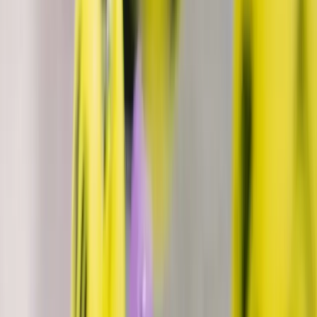
no modelo norte-americano. A cartela possui uma grade 5x5 com 24
números e um espaço central livre.
Os padrões de vitória variam bastante, podendo incluir linhas
horizontais, verticais, diagonais ou desenhos específicos definidos
pela sala. Isso torna a dinâmica mais criativa e imprevisível.
Por ser versátil e visualmente simples, é um dos formatos mais
populares no ambiente online.
Bingo 90 bolas
O bingo 90 bolas é bastante tradicional na Europa e também muito
comum nas versões digitais. A cartela apresenta três linhas com nove
colunas, totalizando 15 números distribuídos.
Normalmente, há três possibilidades de premiação por rodada: uma
linha completa, duas linhas completas e cartela cheia. Isso cria
diferentes momentos de expectativa dentro da mesma partida.
Esse formato costuma ter ritmo um pouco mais longo do que o 75
bolas, mas mantém a tensão até o último número.
Bingo ao vivo