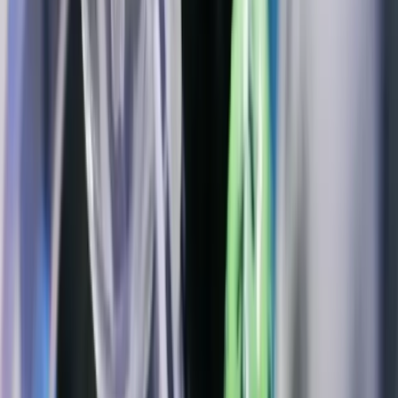
leitura
O bingo online trouxe para a tela aquilo que sempre fez sucesso nas
cartelas físicas: expectativa a cada número anunciado e aquela
tensão silenciosa antes de completar o padrão vencedor. A diferença
é que agora tudo acontece em poucos cliques, com salas virtuais que
reúnem jogadores de diferentes lugares ao mesmo tempo.
Mas engana-se quem pensa que é apenas uma versão digital do jogo
tradicional. O bingo online evoluiu, ganhou novos formatos,
variações de bolas, recursos interativos e dinâmicas mais rápidas.
Neste guia, você vai entender como funciona, quais são os principais
tipos disponíveis e o que observar antes de escolher onde jogar.
Melhores cassinos para jogar bingo online
Nem todos os
cassinos online
oferecem salas de bingo organizadas e
com boa dinâmica de rodadas. Por isso, escolher uma plataforma
regulamentada e com seção estruturada de bingo faz diferença na
experiência.
Superbet
: ambiente moderno com opções de bingo online
Bet365
: cassino estruturado com salas organizadas de bingo