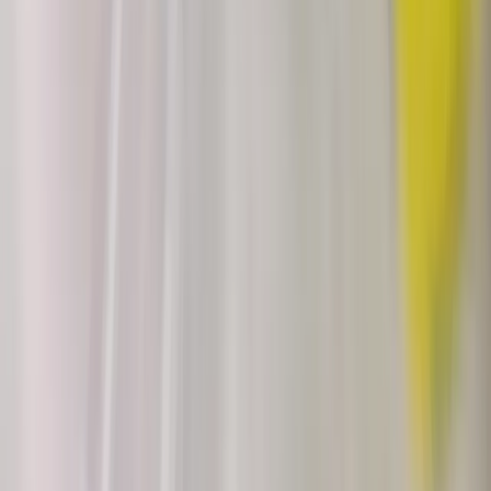
Bingo online no celular
O bingo online foi adaptado para funcionar perfeitamente em
dispositivos móveis. As cartelas são exibidas de forma organizada, e
a marcação automática facilita o acompanhamento mesmo em telas
menores.
A navegação costuma ser simples, permitindo alternar entre salas e
rodadas com poucos toques. Isso torna o jogo acessível em qualquer
momento, sem necessidade de computador.
Apesar da praticidade, é importante garantir conexão estável durante
as rodadas. Como o sorteio acontece em tempo real, interrupções
podem comprometer a experiência.
Vale a pena jogar bingo online?
O bingo online pode ser uma opção interessante para quem busca
entretenimento simples e dinâmico. A facilidade de participação e o
ritmo das rodadas tornam a experiência acessível.
No entanto, é importante lembrar que se trata de um jogo de sorte.