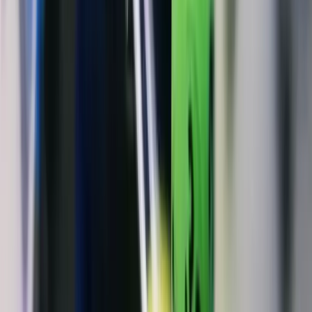
apresentam estrutura clara, com visualização das cartelas e
andamento das rodadas em tempo real.
A navegação é fluida e permite alternar entre diferentes formatos
disponíveis. A plataforma opera com licença brasileira e utiliza PIX
como principal método de pagamento.
<<Acessar a Bet365>>
Betnacional cassino
A
Betnacional
disponibiliza jogos de bingo online dentro do
ambiente de cassino, com salas organizadas e fácil acesso às cartelas
digitais. A experiência prioriza simplicidade e clareza visual.
Opera sob licença brasileira emitida pela Secretaria de Prêmios e
Apostas do Ministério da Fazenda e trabalha com PIX como método
principal de pagamento.
<<Acessar a Betnacional>>
Betsson cassino
O
Betsson cassino
reúne jogos de bingo online dentro de sua
biblioteca de cassino, permitindo acesso rápido às salas disponíveis.