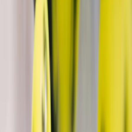
O bingo online não se limita a um único formato. Existem variações
que mudam a quantidade de bolas, o tamanho das cartelas e até o
ritmo das rodadas. Entender essas diferenças ajuda a escolher a sala
mais adequada ao seu perfil.
Bingo 75 bolas
O bingo 75 bolas é um dos formatos mais conhecidos, especialmente