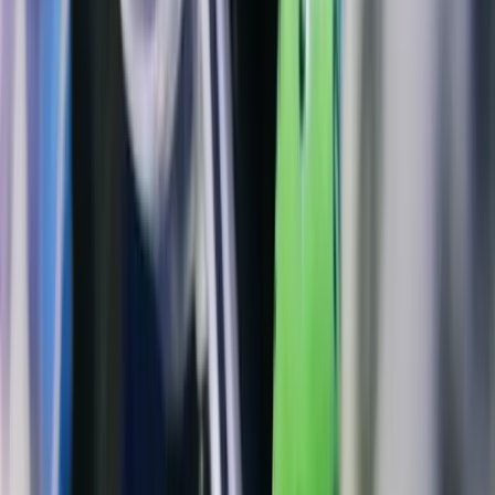
Betnacional
: seção de bingo integrada ao cassino
Betsson
: variedade de jogos incluindo bingo online
Esportiva bet
: bingo online dentro do cassino organizado
Vbet
: cassino robusto com opções de bingo
Superbet cassino
No
Superbet cassino
, o bingo online aparece integrado à seção de
jogos, com salas estruturadas e interface simples. A dinâmica das
rodadas é direta, facilitando o acompanhamento dos números
sorteados.
A casa atua sob regulamentação brasileira e disponibiliza PIX para
depósitos e saques, garantindo praticidade nas movimentações.
<<Acessar a Superbet>>
Bet365 cassino
O
Bet365 cassino
oferece uma seção organizada onde é possível
acessar jogos de bingo online dentro da área de cassino. As salas