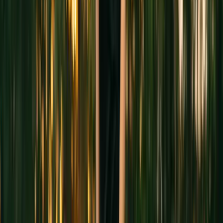
18/03/26
às
21:35
|
Atualizado
14/05/26
às
12:44
|
19
min de
leitura
O mercado de
chutes ao gol nas apostas
ganhou espaço por uma
razão muito simples: ele vai além do resultado final. Enquanto a
maioria das apostas depende de quem venceu ou quantos gols
saíram, os chutes ao gol colocam o foco em algo mais granular — o
desempenho ofensivo real de jogadores e equipes durante a partida.
Para quem gosta de analisar estatísticas, é um terreno fértil.
A lógica é direta: uma equipe pode controlar o jogo, criar muitas
oportunidades e ainda assim sair com empate ou derrota. Nesse
mercado, o que importa é o volume de finalizações corretas — e isso
abre possibilidades que o "1X2" nunca ofereceria. Se você quer
entender o que são chutes ao gol nas apostas, como interpretar as
linhas, quais variações existem e onde encontrar esse mercado com
qualidade, veio ao lugar certo.
Melhores Casas para Apostar em Chutes
ao Gol