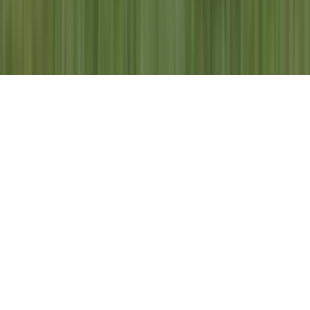
Sobre Nós
Perguntas Frequentes
Termos de Uso
Política de Privacidade
Política de Cookies