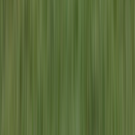
Tutoriais e Guias
Todos os Tutoriais
Como Baixar e Instalar
Configurações
Solução de Problemas
Recursos Avançados
Rankings
Todos os Rankings
Top Apps por Categoria
Melhor Experiência Mobile
Funcionalidades Exclusivas
Iniciantes vs Profissionais
Segurança e Licenças
Todos os Artigos
Verificação de Licenças
Segurança Mobile
Métodos de Pagamento
Jogo Responsável
©
2026
App de Apostas. Todos os direitos reservados.