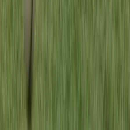
economizam tempo.
Localize o mercado de chutes ao gol.
Dentro da partida,
procure pela aba de mercados ou estatísticas. O nome pode
variar: "Chutes ao gol", "Chutes a gol", "Chutes no gol" ou
"Finalizações ao alvo" — dependendo da plataforma. Explore
as variações disponíveis.
Selecione a linha e o tipo de aposta.
Escolha se vai apostar
em total da partida, por equipe ou por jogador. Em seguida,
decida se a aposta é "Mais de" ou "Menos de" e em qual linha
(0.5, 1.5, 2.5 etc.).
Defina o valor da aposta.
Insira o valor na sua boleta, confira
as odds e o retorno potencial. Aposte apenas o que você
planejou e está confortável em usar como entretenimento —
estabelecer limites faz parte de uma experiência responsável.
Confirme a aposta.
Revise todos os detalhes na boleta —
partida, mercado, linha e valor — e clique em confirmar.
Pronto: agora é acompanhar a partida.
Dicas para Apostar em Chutes ao Gol com
Mais Critério