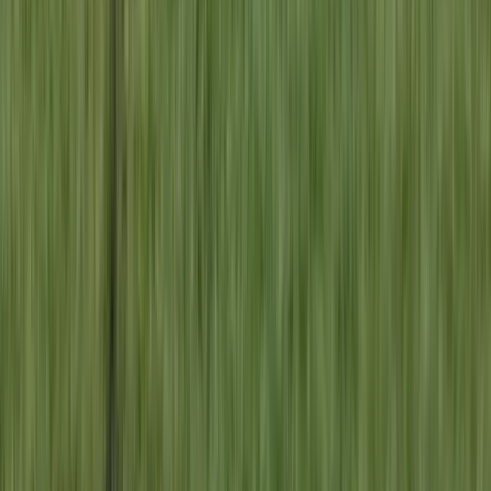
jogar no contra-ataque com poucos chutes totais.
Analise: o adversário tem defesa alta ou é frágil? O jogo tem algum
peso de tabela que pode mudar a postura dos times? Há desfalques
relevantes nos setores ofensivos? Um atacante letal pode não
alcançar "Mais de 1.5 chutes ao gol" se o esquema do treinador não
privilegia a sua participação em determinada partida.
Atenção às Odds e ao Valor Esperado
Uma boa análise não adianta muito se as odds não oferecem valor.
Em apostas em chutes ao gol por jogador, as odds para "Mais de 0.5"
de um atacante titular contra uma defesa frágil podem ser tão baixas
que o retorno não compensa o risco. Saber identificar quando a odd
está generosa em relação à probabilidade real é o que separa uma
aposta de valor de uma aposta apenas razoável.
Apostar com responsabilidade também envolve definir um bankroll
— o valor total que você reserva para apostas — e nunca ultrapassá-
lo. Esse limite protege o entretenimento de virar um problema, e
todas as casas mencionadas oferecem ferramentas de controle como
limites de depósito e opções de autoexclusão para quem precisar de
um tempo.