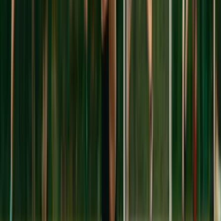
na hora de conferir o resultado.
Contam como chute ao gol:
Finalizações que o goleiro precisa defender
Bolas que entram no gol (gols marcados)
Cabeceios na direção do gol (dentro da linha das balizas)
Chutes de falta direta que vão ao gol
Pênaltis cobrados e defendidos (ou que entram)
Não contam como chute ao gol:
Chutes para fora (bola passa ao lado ou por cima da trave)
Chutes bloqueados por jogadores de linha antes de chegar ao
goleiro
Bolas na trave ou na travessa (a bola precisa cruzar a linha
imaginária entre os postes)
Finalizações desviadas que saem pela linha de fundo sem que
o goleiro precise defender