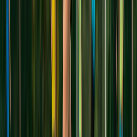
relevância e não encontra alguma variação de chutes ao gol
disponível. A plataforma tem investido na cobertura de ligas além
das tradicionais, o que amplia as possibilidades para apostadores que
gostam de explorar campeonatos menos populares.
Vantagens
Layout responsivo com boa experiência desktop e mobile
Amplo leque de mercados por partida, incluindo chutes ao gol
Cobertura de campeonatos variados além dos tradicionais
<<Acessar a Vbet>>
O Que São Chutes ao Gol nas Apostas?
O mercado de chutes ao gol é um dos mais estatísticos disponíveis
nas casas de apostas. Em vez de depender do placar, ele mede
quantas vezes a bola foi direcionada com precisão ao alvo —
exigindo defesa do goleiro ou resultando em gol. Essa distinção faz
toda a diferença para quem aposta com base em dados.
Definição e Como o Mercado Funciona