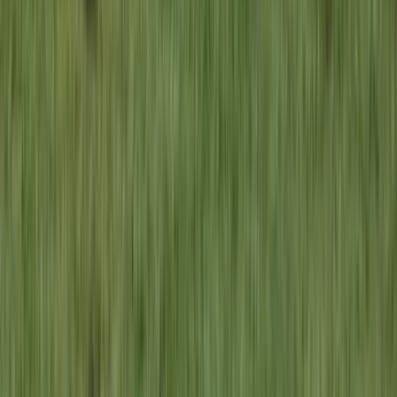
Apostar em chutes ao gol nas apostas com consistência exige uma
abordagem analítica. Não existe atalho, mas há caminhos que
separam uma aposta embasada de uma feita no achismo. Aqui vão
os principais.
Analise o Histórico de Chutes dos Jogadores
Antes de apostar no mercado de chutes ao gol por jogador, pesquise
o histórico recente do atleta. Quantos chutes ao gol ele registrou nas
últimas 5 a 10 partidas? Ele joga regularmente? Está em boa fase
ofensiva ou passou por um período de baixa?
Sites especializados em estatísticas de futebol oferecem esse dado de
forma gratuita. Olhar para a média de chutes ao gol por partida já dá
uma base sólida para avaliar se a linha proposta pela casa está alta,
baixa ou justa. Atacantes que vivem na área e participam muito do
jogo ofensivo tendem a ser mais consistentes nesse mercado do que
pontas ou meias.
Considere o Contexto da Partida
O histórico do jogador é importante, mas o contexto da partida é
decisivo. Um centroavante de alto nível pode ter um jogo apagado
contra uma defesa sólida ou em uma partida onde seu time prefere