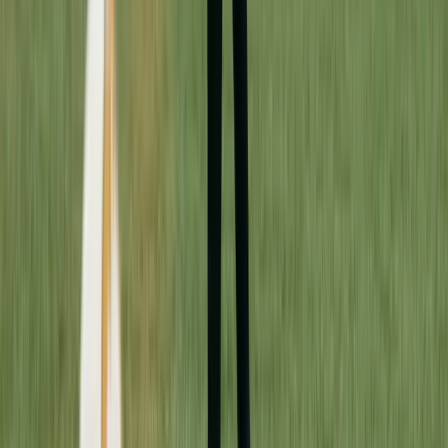
probabilidade de uma equipe chegar a determinado número de
chutes ao gol — e quem pesquisa esses dados sai na frente.
Chutes ao Gol por Jogador
O mercado de chutes ao gol por jogador é onde o nível de análise
fica mais específico. Você aposta se um atleta em particular terá Mais
ou Menos de um número de chutes ao gol durante a partida —
normalmente com linhas de 0.5, 1.5 ou 2.5.
Um centroavante que ocupa a área com frequência, recebe muitos
cruzamentos e tem boa finalização é um candidato natural ao "Mais
de 1.5 chutes ao gol". Já um meio-campista mais recuado ou um
jogador fora de fase tem mais chance de ficar em "Menos de 1.5". A
escolha depende do papel tático do atleta e de como o jogo deve se
desenrolar.
Este mercado exige mais pesquisa porque variáveis como
titularidade, minutagem esperada e posicionamento tático
influenciam diretamente. Mas exatamente por isso as odds costumam
ser mais generosas — e para quem acompanha o futebol com
regularidade, pode ser uma das apostas mais interessantes dentro do
universo dos chutes ao gol.