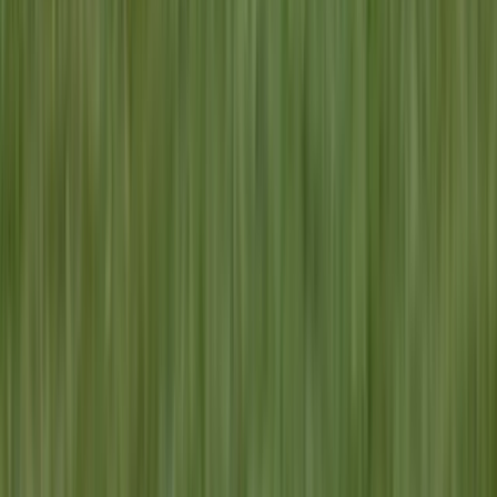
Como encontrar o mercado de chutes ao gol dentro de
uma casa de apostas?
O nome pode variar por plataforma: "Chutes ao gol", "Chutes a gol",
"Chutes no alvo" ou "Finalizações ao alvo". Na maioria das casas,
ele aparece dentro das abas de mercados de uma partida — muitas
vezes em uma seção chamada "Estatísticas do jogador" ou
"Mercados especiais". Se tiver dúvida, use a barra de busca da
plataforma com o nome do mercado.
O mercado de chutes ao gol está disponível ao vivo?
Depende da plataforma e do campeonato. Algumas casas
disponibilizam esse mercado apenas no pré-jogo, enquanto outras
permitem apostas ao vivo enquanto a partida acontece. Bet365 e
Superbet, por exemplo, têm boa cobertura de mercados ao vivo.
Verifique a disponibilidade diretamente na plataforma antes da
partida para não perder a janela de aposta.
MB
Matheus Bastos
Proibido para menores de 18 anos | Ministério da Fazenda