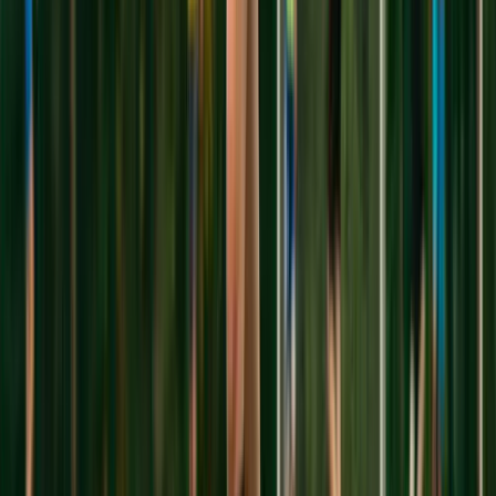
Um chute ao gol — também chamado de
chute a gol
ou
chute no
gol nas apostas
— é toda finalização que segue em direção à meta e
obriga o goleiro a intervir, seja com uma defesa, desvio ou
simplesmente que a bola entre na rede. A casa de apostas estabelece
uma linha numérica, e você decide se o total de chutes ao gol de um
jogador, equipe ou partida ficará acima ou abaixo dessa marca.
Esse mercado ganhou popularidade porque é
independente do
placar final
. Um time pode ser dominado taticamente mas ainda
conseguir chutes ao gol em contra-ataques. Um atacante pode ter
uma atuação ofensiva intensa mesmo que sua equipe empate. Por
isso, as apostas em chutes ao gol atraem quem prefere análise
técnica à adivinhação de resultados.
O mercado funciona com linhas fracionadas como 0.5, 1.5 e 2.5. O
".5" existe para eliminar o empate: ou o total de chutes supera a
marca (aposta "Mais de") ou fica abaixo (aposta "Menos de").
Simples na teoria, envolvente na prática.
O Que Conta (e o Que Não Conta) como Chute ao Gol
Aqui mora um dos pontos de maior dúvida entre quem está
chegando nesse mercado. Nem toda finalização é registrada como
chute ao gol nas apostas — e entender essa diferença evita surpresas