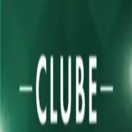
de registrada na plataforma. A bet365 não divulga com exatidão quais 
 tenha certeza se sua conta está habilitada, basta acessar a seção de pr
mentação vigente no Brasil. Apostar deve ser sempre uma forma de entr
tro de limites conscientes.