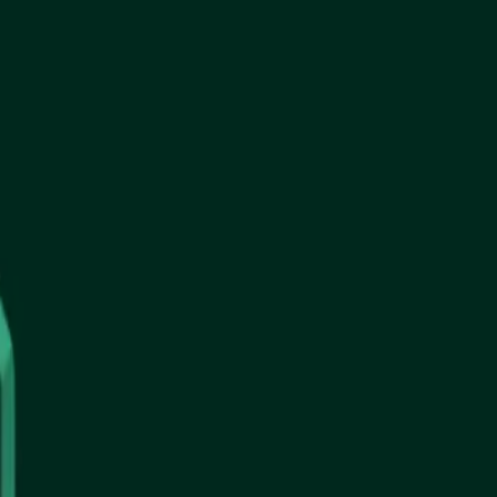
clara: quanto mais você aposta dentro dos critérios estabelecidos,
funciona de forma semanal. O período de apuração começa na
 de aposta para quem joga em esportes e giros grátis para os usuários
os créditos ou giros gerados em uma semana precisam ser utilizados
ico de apostas da conta, e nem todo novo cadastro consegue acesso