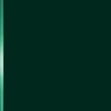
contas são elegíveis, mas apostadores que usam a plataforma com
omoções dentro da plataforma para verificar.
etenimento, e o Clube bet365 funciona dentro desse contexto: como