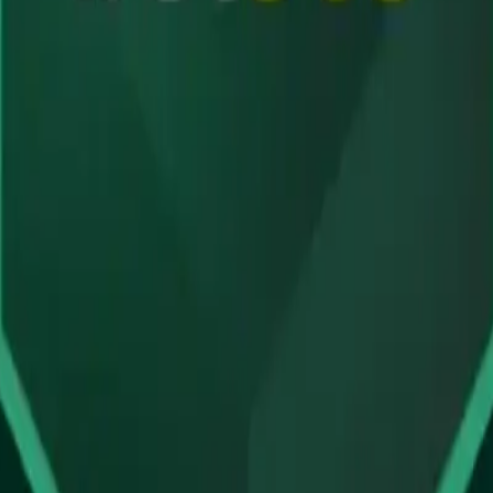
cê acompanha o fluxo passo a passo. Veja como o processo se desenrola
e o Clube bet365 está disponível para o seu cadastro.
as de 2.00, sem encerrar as apostas antecipadamente. Para o cassino, 
er em qual faixa de benefício você se encaixa ao final do ciclo.
ta ou giros grátis conquistados na semana anterior ficam disponíveis na
suem validade definida e não são transferidos para o próximo ciclo sema
e natural para quem já tem o hábito de apostar regularmente na platafor
a modalidade diferente dentro da plataforma. Entender a diferença ent