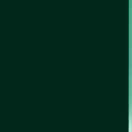
De forma geral, o clube da bet365 é voltado para quem já tem ativida
regularidade tendem a se qualificar com mais facilidade. Caso você não
O acesso ao clube é restrito a maiores de 18 anos, conforme a regula
um benefício adicional para quem já aposta com responsabilidade e den
Como funciona o Clube bet365 na prática