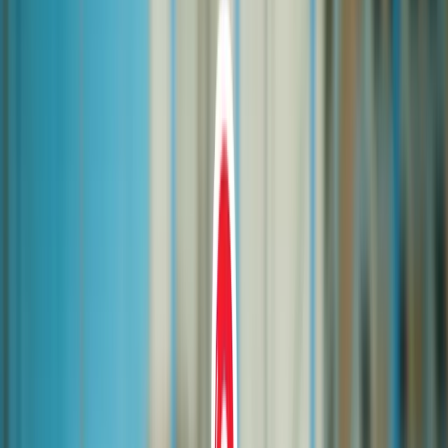
Antes de qualquer palpite no Timão, você precisa de uma plataforma
segura e regulamentada. As casas abaixo operam legalmente no
Brasil e oferecem cobertura dos principais torneios em que o
Corinthians disputa, incluindo Brasileirão, Copa do Brasil e
competições sul-americanas.
MELHOR CASA
1
CONHEÇA A BETMGM! REFERÊNCIA
MUNDIAL EM ENTRETENIMENTO E APOSTAS.
5/5
★
★
★
★
★
230 avaliações
Registrar-se
Autorizada pela SPA/MF (Portaria 2.098/2024), Registro 0036/2024,