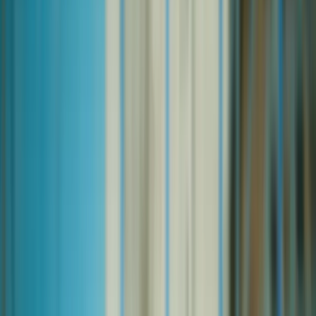
O Corinthians carrega mais de 30 milhões de torcedores pelo Brasil,
e cada jogo do Timão é quase um evento nacional. Se você quer ir
além de torcer do sofá e acompanhar as partidas com ainda mais
envolvimento, as apostas esportivas podem ser uma boa forma de
entretenimento, desde que feitas com consciência e limites definidos.
Neste guia, você vai encontrar tudo o que precisa para apostar no
Corinthians: onde apostar, como funciona o processo do zero, quais
mercados existem e como interpretar as odds. Direto ao ponto, sem
enrolação.
Melhores Casas para Apostar no
Corinthians