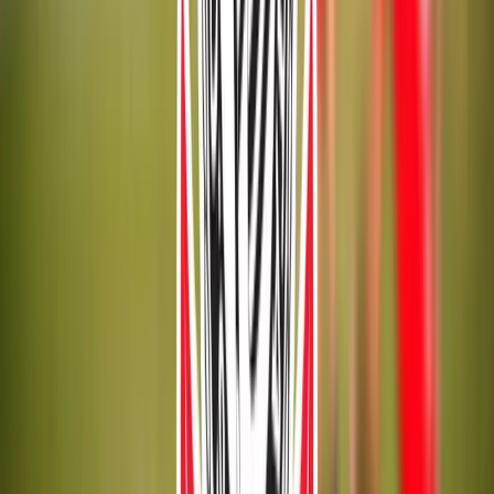
Por exemplo: apostar no Corinthians com handicap de -1 exige que
o Timão vença por dois ou mais gols para que a aposta seja válida.
Já o handicap positivo (+1) cobre a vitória por 1 gol, o empate e até
a derrota por 1 gol do Corinthians.
Ambas as Equipes Marcam
Neste mercado, a pergunta é direta: os dois times vão marcar pelo
menos um gol na partida? Você aposta em "Sim" ou "Não", sem se
preocupar com o vencedor.
O
ambos marcam
é uma boa alternativa para jogos entre equipes
ofensivas, quando prever o resultado se torna difícil. O desempenho
ofensivo do Corinthians na competição em questão é um dado
relevante para esse tipo de análise.
Mais ou Menos Gols
Aqui você aposta se o total de gols da partida ficará acima ou abaixo
de um número definido pela casa, geralmente 2.5. Um jogo que
termina 2x1 totaliza 3 gols, ou seja, "mais de 2.5".
O histórico de gols do Corinthians em cada campeonato ajuda
bastante nesse mercado. Times com defesas organizadas tendem a