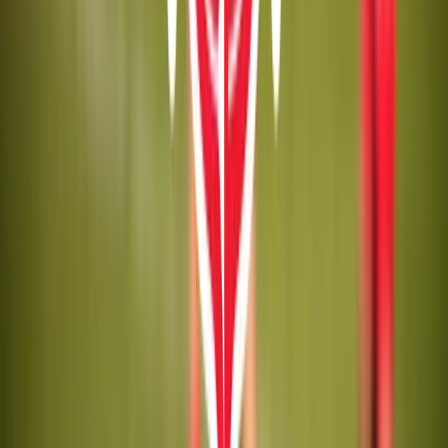
sólido, e a torcida presente empurra o time de um jeito que se reflete
nos números. Partidas em casa costumam ter odds menores
justamente por isso.
Fora do Parque São Jorge, o cenário pode mudar bastante. Jogos no
Nordeste, no Sul ou em estádios adversários historicamente difíceis
exigem uma análise mais cuidadosa. O fator campo é um dado que
vale muito considerar antes de registrar qualquer aposta.
Faça Gestão de Banca
Gestão de banca
é a prática de definir, antes de qualquer aposta, o
valor máximo que você está disposto a comprometer por rodada.
Sem esse controle, é fácil se empolgar e extrapolar o planejado, o
que tira o caráter de entretenimento da atividade.
Uma prática comum entre apostadores conscientes é limitar cada
aposta a um percentual fixo da banca, como 5% ou 10%. Isso
garante que uma sequência negativa de resultados não comprometa
todo o saldo de uma vez. Apostar com limite é apostar com
responsabilidade.
Perguntas Frequentes