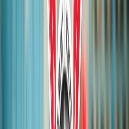
Autorizada pela SPA/MF (Portaria 2.093/2024), Registro 0007/2024.
+18 anos. Jogue com responsabilidade. Ministério da Fazenda
Adverte: aposta não é investimento. #publicidade
CRIE SUA CONTA NA APOSTA GANHA E
6
COMECE A APOSTAR COM SEGURANÇA.
5/5
★
★
★
★
★
276 avaliações
Registrar-se
Autorizada pela SPA/MF (Portaria 251/2025), Registro 0022/2024, e
Portaria 2.093/2024. +18 anos. Jogue com responsabilidade.
Ministério da Fazenda Adverte: aposta não é investimento.
#publicidade