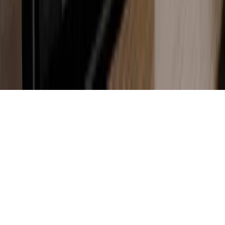
Jogo Responsável
©
2026
App de Apostas. Todos os direitos reservados.
Sobre Nós
Perguntas Frequentes
Termos de Uso
Política de Privacidade
Política de Cookies