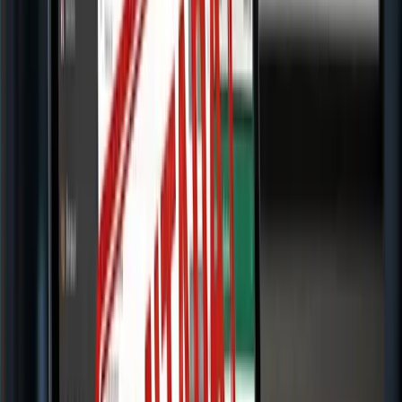
O pré-jogo tende a concentrar apostadores mais analíticos, enquanto
o ao vivo é associado a decisões mais reativas. Ficar preso a apenas
um desses formatos reforça o perfil técnico.
Alternar entre pré-jogo e ao vivo ajuda a equilibrar o comportamento
da conta. Essa variação reduz a rigidez dos padrões observados ao
longo do tempo.
Utilizar apenas apostas simples
O uso exclusivo de apostas simples é um fator frequentemente
associado a perfis mais técnicos. Esse tipo de aposta expõe
diretamente o risco para a casa, sem diluição.
Apostas múltiplas, por outro lado, distribuem o risco entre vários
eventos. Por isso, contas que nunca utilizam múltiplas tendem a ser
analisadas com mais cuidado.
Misturar apostas simples e múltiplas de forma equilibrada contribui
para um comportamento mais próximo do padrão recreativo
observado pelas casas.
Acertar com frequência linhas sensíveis