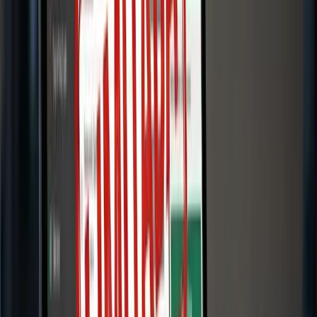
Linhas sensíveis são aquelas ajustadas com precisão pelas casas,
geralmente em mercados específicos. Acertar essas linhas com
regularidade chama atenção, mesmo sem ganhos expressivos.
O que pesa não é um acerto isolado, mas a consistência ao longo do
tempo. Perfis que demonstram leitura frequente dessas linhas passam
a ser monitorados de perto.
Entender esse ponto ajuda a ajustar expectativas. A limitação está
muito mais ligada à previsibilidade do que ao lucro em si.
Como evitar limitação em casas de apostas
na prática
Evitar limitação não significa enganar a casa ou burlar regras. O
caminho mais consistente passa por entender como o
comportamento da conta é interpretado ao longo do tempo.
Pequenas mudanças de postura já reduzem bastante o risco de entrar
em padrões monitorados.
Não existe fórmula definitiva, mas sim boas práticas que ajudam a
manter um perfil mais natural. O objetivo é evitar previsibilidade
excessiva e uso extremamente técnico da plataforma, sem deixar de
apostar de forma consciente.