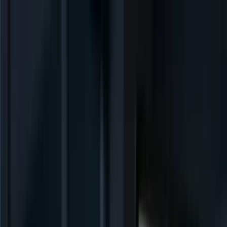
Reviews de Apps
Tutoriais e Guias Técnicos
Rankings e Comparações
Segurança e Licenças
Voltar para páginas
Como evitar limitação em casas de
apostas: entenda o comportamento dos
sites
Início
Tutoriais e Guias Técnicos
Como evitar limitação em casas de apostas: entenda o
comportamento dos sites
Matheus Bastos