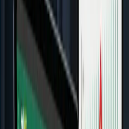
A
Bet365
adota um modelo conservador e altamente baseado em
padrões de longo prazo. O foco não está em ganhos pontuais, mas
na consistência do comportamento da conta ao longo do tempo.
Normalmente, a Bet365 aplica ajustes graduais antes de uma
limitação mais severa. Redução de valores máximos e restrição de
mercados costumam ser sinais iniciais de monitoramento
intensificado.
<<Acessar a Bet365>>
Betnacional
A
Betnacional
tem forte foco no comportamento do apostador
brasileiro. A repetição excessiva de padrões é um dos principais
gatilhos de limitação.
A casa costuma ser menos tolerante a perfis extremamente técnicos
em campeonatos nacionais. A limitação geralmente aparece na forma
de valores máximos muito reduzidos.
<<Acessar a Betnacional>>
Betsson