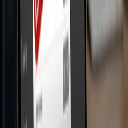
tempo podem resultar em pequenas flexibilizações, porém não há
garantia nem prazo para que isso aconteça. A decisão final sempre
parte da política interna da casa.
Por isso, a melhor estratégia é preventiva. Entender como a limitação
funciona e agir antes que ela seja aplicada é muito mais eficiente do
que tentar revertê-la depois. Expectativas realistas ajudam a evitar
frustrações desnecessárias.
O que NÃO funciona para evitar limitação
Criar múltiplas contas é uma das práticas mais arriscadas e
ineficazes. Além de violar os termos das casas de apostas, esse tipo
de comportamento costuma ser identificado rapidamente por
sistemas de verificação. O resultado geralmente é o bloqueio
definitivo das contas envolvidas.
Utilizar dados de terceiros ou tentar “emprestar” contas também não
resolve o problema. As casas monitoram padrões de uso,
dispositivos e comportamento, o que torna esse tipo de prática
facilmente detectável. Além do risco operacional, isso pode gerar
problemas legais.
Outra ideia comum é tentar disfarçar ganhos de forma deliberada,
fazendo apostas sem critério para parecer recreativo. Esse tipo de