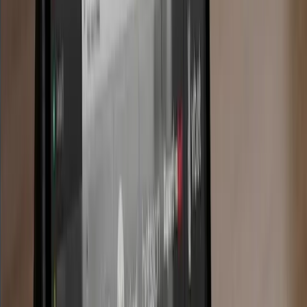
Perguntas Frequentes
O que significa limitação em casas de apostas?
Limitação é quando a casa de apostas reduz valores máximos,
restringe mercados ou impede novas apostas em uma conta. A conta
continua ativa, mas com uso bastante limitado. Essa medida faz parte
do controle de risco das plataformas.
Por que contas são limitadas mesmo sem grandes ganhos?
A limitação não está ligada apenas ao lucro, mas ao padrão de
comportamento da conta. Repetição de mercados, odds semelhantes
e apostas muito previsíveis pesam mais do que ganhos pontuais.
Consistência técnica costuma ser o principal fator.
Apostar sempre no mesmo mercado causa limitação?
Sim, a repetição constante de um único mercado torna o
comportamento da conta fácil de identificar. Mercados estatísticos ou
muito específicos são ainda mais sensíveis. Variar apostas ajuda a
reduzir esse tipo de padrão.
MB