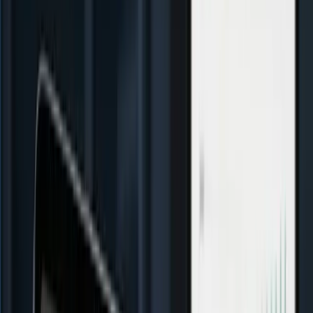
Cada casa de apostas possui políticas próprias de gestão de risco e
monitoramento de contas. Embora os princípios gerais sejam
parecidos, a forma como a limitação é aplicada pode variar bastante.
Entender essas diferenças ajuda a alinhar expectativas e evitar
interpretações equivocadas.
Superbet
A
Superbet
monitora com atenção a repetição de mercados e
padrões específicos de aposta. Contas muito previsíveis tendem a
sofrer ajustes progressivos nos limites disponíveis.
A limitação costuma acontecer por mercado, não de forma geral
imediata. Isso significa que algumas opções permanecem abertas
enquanto outras são restringidas.
<<Acessar a Superbet>>
Bet365