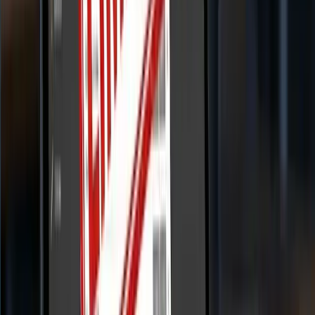
A gestão deve existir, mas sem parecer mecânica. O equilíbrio entre
controle e naturalidade é o que reduz riscos nesse ponto.
Frequência de apostas e ritmo de uso da conta
Apostar com frequência extrema, todos os dias e sempre nos
mesmos horários, cria padrões facilmente detectáveis. O mesmo vale
para longas sequências de apostas concentradas em pouco tempo.
Espaçar sessões de apostas ajuda a diluir esse comportamento.
Contas que apresentam pausas naturais tendem a ser menos
monitoradas.
O ritmo deve acompanhar a rotina pessoal do apostador. Apostar
apenas quando faz sentido, e não por obrigação, é sempre mais
saudável.
Apostas ao vivo ajudam a evitar limitação?
As apostas ao vivo costumam ser vistas pelas casas como mais
imprevisíveis do que as apostas pré-jogo. Isso acontece porque as
odds variam rapidamente e dependem de acontecimentos imediatos
da partida. Esse fator reduz a capacidade de antecipação exata do