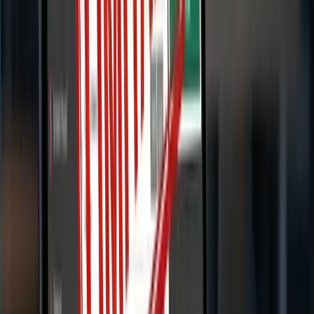
Boas práticas para reduzir o risco de limitação
Variar mercados é uma das atitudes mais importantes. Alternar entre
diferentes tipos de apostas demonstra um comportamento mais
comum dentro da plataforma, reduzindo a repetição de padrões
claros.
Misturar esportes, competições e formatos de aposta também ajuda.
Contas que se concentram sempre nos mesmos campeonatos tendem
a ser mais fáceis de mapear.
Essa diversidade não precisa ser forçada, apenas natural. O
importante é evitar rigidez excessiva nas escolhas ao longo do
tempo.
Gestão de valores e padrão de apostas
Valores apostados sempre iguais ou com lógica matemática fixa
chamam atenção. Casas identificam facilmente padrões rígidos de
stake, mesmo quando os montantes são baixos.
Variar valores de forma orgânica, conforme confiança e contexto do
jogo, contribui para um comportamento mais realista. Isso não
significa apostar sem critério, mas evitar automatismos.