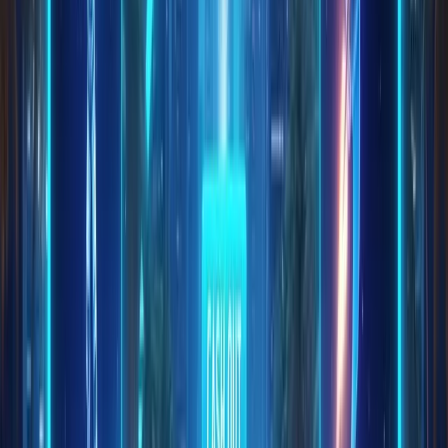
Política de Cookies
Reviews de Apps
Todos os Reviews
Análises Completas
Comparativos
Testes de Usabilidade
Atualizações
Tutoriais e Guias
Todos os Tutoriais
Como Baixar e Instalar
Configurações
Solução de Problemas
Recursos Avançados
Rankings
Todos os Rankings
Top Apps por Categoria
Melhor Experiência Mobile
Funcionalidades Exclusivas
Iniciantes vs Profissionais