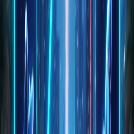
O funcionamento é baseado em um sistema automatizado que
determina aleatoriamente o ponto de encerramento da rodada. Não
há padrão fixo ou sequência previsível. O jogador decide apenas
quando sacar dentro da dinâmica do multiplicador.
Como funciona o jogo Crash?
O jogo Crash começa com um multiplicador que sobe em tempo real
a partir de 1x, podendo encerrar de forma imprevisível a qualquer
momento. O jogador precisa decidir quando sacar antes que o
gráfico trave. Se retirar a tempo, recebe o valor multiplicado; se não,
a rodada é encerrada sem retorno.
Qual é considerado o melhor crash?
O melhor crash depende da preferência do jogador e da estabilidade
oferecida pelo cassino onde está disponível. Alguns priorizam
interface simples e dinâmica rápida, enquanto outros valorizam
recursos adicionais. Mais importante do que o nome do jogo é jogar
em plataformas licenciadas e regulamentadas.
Qual o segredo do jogo Crash?