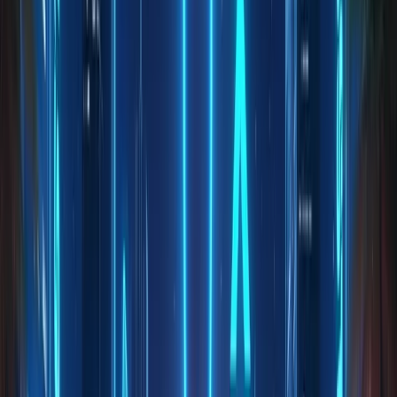
<<Acessar a Esportiva bet>>
Vbet Cassino
O
Vbet Cassino
apresenta crash games integrados a um sistema
tecnológico consistente. A navegação é fluida e permite acompanhar
o crescimento do multiplicador sem instabilidades.
A diversidade de jogos dentro do cassino amplia as opções para
quem deseja alternar entre modalidades rápidas e tradicionais.
<<Acessar a Vbet>>
O que é crash game aposta?
Crash game aposta é uma modalidade de jogo em que o valor
investido é multiplicado por um coeficiente que cresce em tempo
real. O desafio é simples na teoria: sacar antes que o gráfico “crashe”
e a rodada termine de forma inesperada.
A dinâmica gira em torno da imprevisibilidade. Cada rodada começa
com um multiplicador que sobe rapidamente, podendo encerrar a
qualquer momento. Se o jogador retirar o valor antes da interrupção,
recebe o montante correspondente ao multiplicador atingido.