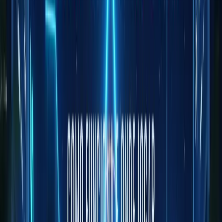
ambientes regulamentados no Brasil e com estrutura sólida de
cassino online.
Superbet Cassino
: Crash games organizados com navegação
rápida
Bet365 Cassino
: Plataforma estável com jogos dinâmicos
variados
Betnacional Cassino
: Interface simples com foco no público
brasileiro
Betsson Cassino
: Catálogo diversificado com experiência
consistente
Esportiva bet Cassino
: Lobby funcional com dinâmica
prática
Vbet Cassino
: Estrutura tecnológica sólida e jogos interativos
Superbet Cassino
O
Superbet Cassino
oferece crash games integrados a um lobby
organizado e de fácil navegação. A experiência é fluida, permitindo
alternar rapidamente entre diferentes modalidades.