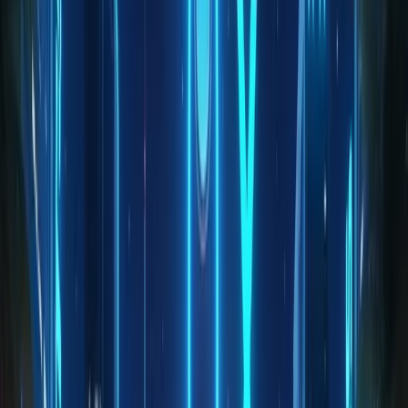
A organização do cassino permite localizar facilmente os jogos mais
populares. A experiência é direta, alinhada ao perfil do público
brasileiro.
<<Acessar a Betnacional>>
Betsson Cassino
O
Betsson Cassino
combina tecnologia consolidada com variedade
de jogos dinâmicos. Os crash games fazem parte de um catálogo
estruturado e de fácil acesso.
A plataforma oferece estabilidade durante as rodadas, fator essencial
em jogos que dependem de timing preciso para saque.
<<Acessar a Betsson>>
Esportiva bet Cassino
O
Esportiva bet Cassino
oferece jogos de dinâmica acelerada dentro
de um layout funcional. O acesso aos crash games é simples e direto.
A estrutura favorece quem prefere uma experiência menos poluída
visualmente, focando na execução rápida das rodadas.