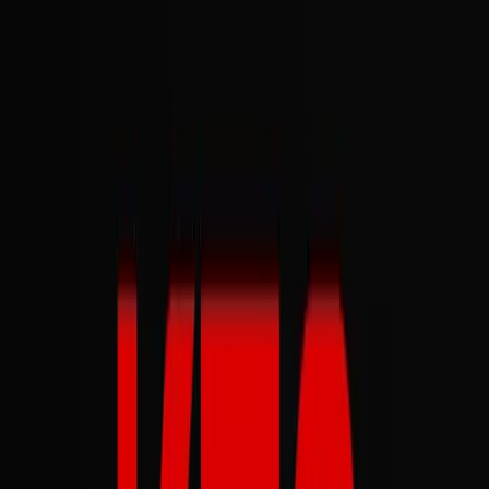
Cash out:
encerre a aposta antes do fim do evento para
garantir parte do lucro ou minimizar perdas.
Estatísticas em tempo real:
gráficos, escalações, histórico de
confrontos e dados detalhados para análise.
Apostas múltiplas e combinadas:
crie bilhetes misturando
diferentes esportes e mercados em uma só aposta.
Cassino Online KTO: Slots, Jogos de
Mesa e Ao Vivo
A KTO não se limita às apostas esportivas. O cassino online da
plataforma é um dos pontos altos, reunindo centenas de títulos que
vão de clássicos consagrados a novidades modernas, todos com
gráficos de qualidade e jogabilidade envolvente.
Slots Online
O catálogo de slots da KTO é composto por desenvolvedores de
peso, como Pragmatic Play, Play’n GO, NetEnt, Microgaming e
Red Tiger. A variedade impressiona: desde máquinas simples de 3
rolos até slots de vídeo com recursos extras, rodadas especiais e