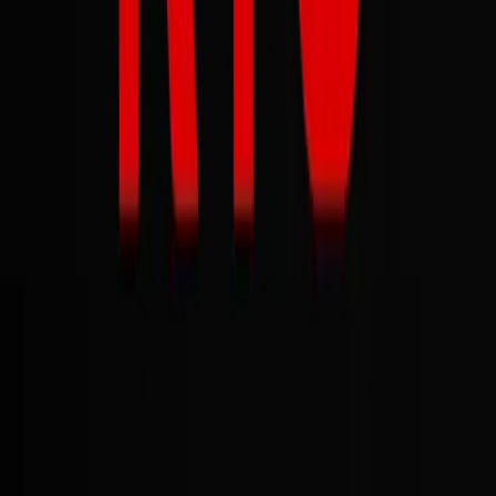
Depósitos
Na KTO, o
PIX é o grande protagonista
. Ele garante que o saldo
entre na conta em poucos segundos, sem cobrança de taxas e com
aceitação em qualquer banco brasileiro. O depósito mínimo é de
R$20
, o que torna a entrada acessível para todos os perfis de
apostadores.
Saques
Os saques também são realizados exclusivamente via
PIX
, com o
mesmo CPF cadastrado na conta. O valor mínimo é de
R$30
, e o
prazo médio é de
menos de 1 hora
para o dinheiro cair na conta.
Essa agilidade é um dos pontos mais elogiados pelos usuários no
Brasil.
Verificação de Identidade
Por regra de segurança e exigência da legislação, a KTO pode
solicitar documentos antes do primeiro saque ou em movimentações
acima da média. Esse processo protege o usuário contra fraudes e
garante que apenas o titular da conta tenha acesso ao saldo.