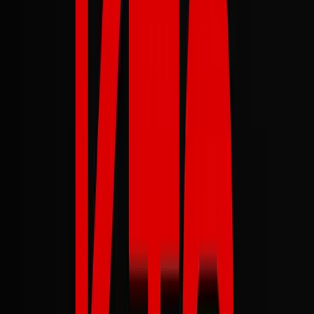
jackpots progressivos.
Exemplos populares
Gates of Olympus
Fortune Rabbit
Sweet Bonanza
Fortune Tiger
Jogos de Mesa
Na seção de mesa, a KTO oferece diferentes versões de jogos
clássicos, tanto digitais quanto ao vivo. Entre os mais jogados estão:
Roleta (europeia, americana e francesa)
Blackjack
Bacará
Poker (Caribbean Stud, Texas Hold’em, entre outros)
Cassino ao Vivo