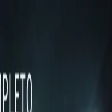
fensiva da partida: quantos gols podem sair, em qual tempo e de que