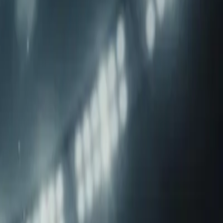
icença brasileira emitida pela Secretaria de Prêmios e Apostas do