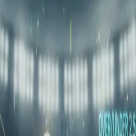
 de futebol, com destaque para over/under alternativos e handicap ajus
inhas de gols conforme o ritmo do jogo. Isso amplia as possibilidades de
luindo múltiplas linhas de over/under, handicap europeu e asiático, al
 andamento da partida. Isso permite trabalhar diferentes cenários dent