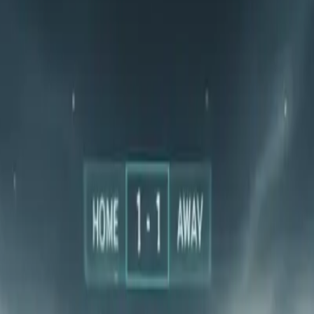
inhas disponíveis e na estabilidade das odds. As casas abaixo possuem l