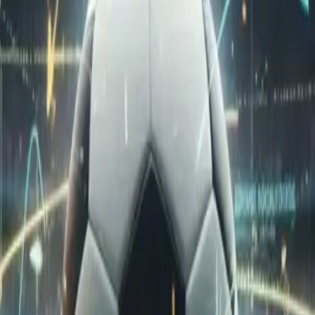
o pré-jogo quanto ao vivo. As opções incluem totais alternativos e merca
ntar, permitindo análises mais detalhadas.
tivas
 gols marcados em uma partida, independentemente do vencedor. Ele pe
definidas pela casa de apostas. Essas linhas indicam o limite que o jogo
trair apostadores que preferem analisar médias, estilos de jogo e context
ostas
Dentro das plataformas, existem diferentes formatos que permitem trabal
 a linha mais coerente com o perfil do confronto. Abaixo estão os pri