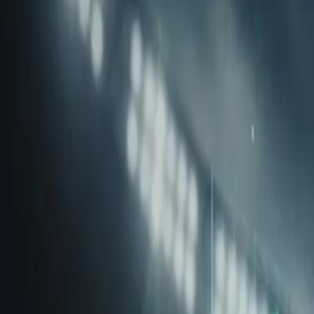
Escolher uma plataforma regulamentada faz diferença na variedade de l
Ministério da Fazenda e oferecem mercados completos para gols.
Superbet
: Linhas dinâmicas e boas opções ao vivo.
Bet365
: Ampla variedade de mercados de gols.
Betnacional
: Cobertura sólida em competições nacionais.
Betsson
: Mercado estruturado com múltiplas linhas.