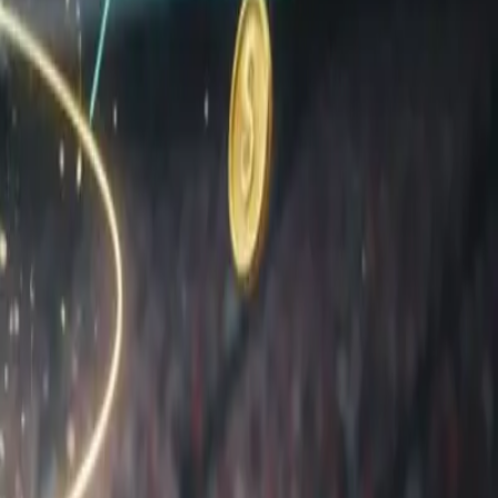
.5. Se apostar em mais de 2.5, por exemplo, o jogo precisa ter pelo
 alguns formatos asiáticos.
erando a linha aplicada. No
handicap asiático
, elimina-se o empate e
da linha escolhida.
 as redes uma vez.
a aposta, por exemplo.