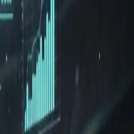
ernativas. Over, under e ambos marcam estão sempre disponíveis nos
s, a variedade tende a ser maior.
direta para localizar as linhas desejadas.