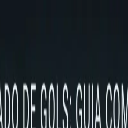
parações
Segurança e Licenças
a no futebol
. Em vez de escolher apenas quem vence, aqui o foco está na dinâmica o
 envolvida.