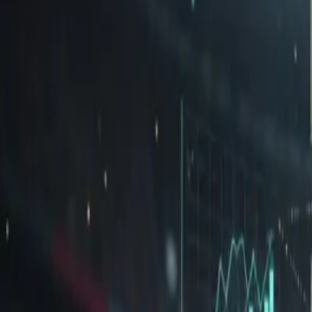
A
Betnacional
apresenta cobertura sólida em competições nacionais e 
principais jogos.
A navegação facilita encontrar rapidamente os mercados relacionados a
<<Acessar a Betnacional>>
Betsson
A
Betsson
disponibiliza um leque consistente de mercados de gols, inc
A organização dos mercados permite comparar diferentes linhas dentr
<<Acessar a Betsson>>
Esportiva bet
A
Esportiva bet
oferece mercados completos para o futebol brasileiro, i
A organização clara ajuda a visualizar rapidamente as opções relaciona
<<Acessar a Esportiva bet>>
Vbet