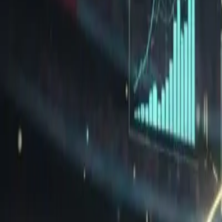
A
Vbet
disponibiliza diversidade de linhas para mercado de gols, tant
Em partidas mais relevantes, a profundidade de mercados tende a aume
<<Acessar a Vbet>>
O que é o mercado de gols nas apostas espor
O mercado de gols é a categoria em que o foco está na quantidade de
vez do resultado final.
Diferente do 1x2 tradicional, aqui você trabalha com linhas numéricas 
Por envolver leitura estatística e tática, o mercado de gols costuma a
Principais mercados de gols nas casas de ap
O mercado de gols não se resume apenas ao tradicional mais ou menos. 
ou por período do jogo.
Entender como cada um funciona evita erros comuns e ajuda a escolher
Total de gols (Over/Under)