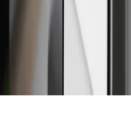
Funcionalidades Exclusivas
Iniciantes vs Profissionais
Segurança e Licenças
Todos os Artigos
Verificação de Licenças
Segurança Mobile
Métodos de Pagamento
Jogo Responsável
©
2026
App de Apostas. Todos os direitos reservados.
Sobre Nós
Perguntas Frequentes
Termos de Uso
Política de Privacidade
Política de Cookies