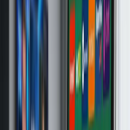
Na
Superbet
, o cancelamento de apostas segue critérios objetivos,
ligados principalmente a eventos não realizados ou mudanças
relevantes. As regras ficam acessíveis dentro da plataforma.
Isso ajuda o usuário a compreender o motivo do cancelamento sem
depender exclusivamente do suporte.
<<Acessar a Superbet>>
Bet365 e o cancelamento de apostas
A
Bet365
trabalha com regras bem detalhadas para cada esporte e
mercado, o que facilita entender quando uma aposta pode ser
cancelada. As informações ficam disponíveis antes da aposta ser
confirmada.
Quando ocorre um cancelamento, o histórico costuma indicar o
status de forma clara, permitindo ao usuário identificar rapidamente
o que aconteceu.
<<Acessar a Bet365>>
Betnacional e a clareza nos mercados