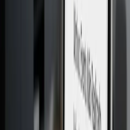
Perguntas Frequentes
O que acontece quando uma aposta é cancelada?
Quando uma aposta é cancelada, ela deixa de ser considerada válida
e não gera resultado. Não há ganho nem perda aplicada ao mercado.
O valor apostado é devolvido ao saldo da conta automaticamente.
Aposta cancelada é a mesma coisa que aposta
perdida?
Não. A aposta perdida acontece quando o resultado vai contra a
seleção feita. Já a aposta cancelada é invalidada por regras, falhas ou
mudanças no evento, sem relação com o desempenho esportivo.
Por que minha aposta foi cancelada mesmo com o
jogo acontecendo?
Isso pode ocorrer se houver erro no mercado, mudança relevante nas
condições do evento ou descumprimento de alguma regra específica.
Mesmo com o jogo em andamento, a aposta pode ser cancelada se a
base dela deixar de ser válida.