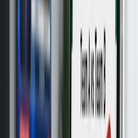
Na prática, quando uma aposta é cancelada, o valor apostado retorna
ao saldo da conta. Não há resultado esportivo aplicado, pois a aposta
é tratada como inexistente após o cancelamento.
Esse status costuma aparecer em situações específicas, como
mudanças relevantes no evento, erros operacionais ou aplicação
direta das regras do mercado escolhido.
Por que uma aposta pode ser cancelada?
O cancelamento de uma aposta acontece quando algo foge das
condições básicas previstas no momento em que ela foi registrada.
Isso pode estar ligado ao evento esportivo, ao mercado escolhido ou
até a questões técnicas da plataforma.
Na maioria das vezes, o cancelamento não é uma decisão arbitrária.
Ele segue regras previamente definidas, justamente para evitar que
apostas sejam liquidadas com base em informações incorretas ou
situações fora do padrão.
A seguir, veja os motivos mais comuns que levam ao cancelamento
de uma aposta e como cada cenário funciona na prática.
Evento cancelado ou não realizado