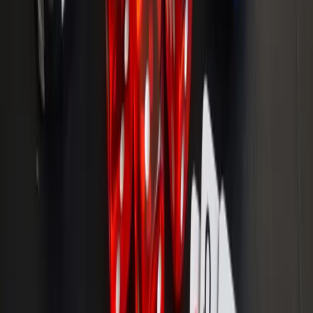
estratégicos. O formato tradicional de 5 rolos facilita a compreensão
da mecânica logo nas primeiras rodadas.
O destaque do jogo está nos símbolos Wild com multiplicador que
permanecem fixos durante as rodadas grátis. Esse recurso altera
significativamente a dinâmica do bônus, tornando-o o ponto alto do
título.
Apesar da aparência leve e divertida, o jogo apresenta volatilidade
média a alta. Isso cria um equilíbrio entre frequência de
combinações e potencial de impacto durante o recurso especial.
Vale a pena jogar os jogos da Pragmatic
Play?
A Pragmatic Play se destaca pela consistência no lançamento de
novos títulos e pela variedade de mecânicas dentro do mesmo
portfólio. Do modelo tradicional de 5 rolos aos sistemas de
agrupamento com cascata, a desenvolvedora consegue atender
diferentes perfis de jogadores.
Outro ponto relevante é a padronização visual e técnica. Os jogos
costumam apresentar interface intuitiva, informações claras sobre
RTP e funcionamento dos recursos, além de desempenho otimizado