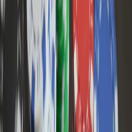
04/03/26
às
16:57
|
Atualizado
14/05/26
às
12:44
|
8
min de leitura
A Pragmatic Play é uma das provedoras de jogos de cassino online
mais populares do mundo, responsável por alguns dos slots mais
reconhecidos do mercado. Seus títulos combinam mecânicas
modernas, alto nível gráfico e recursos que atraem tanto iniciantes
quanto jogadores experientes.
Mas afinal, o que diferencia a Pragmatic Play de outras
desenvolvedoras? Neste guia completo, você vai entender como
funcionam seus jogos, quais são os principais títulos e onde
encontrá-los em cassinos licenciados no Brasil.
Melhores cassinos com jogos da Pragmatic
Play
Para encontrar os jogos da Pragmatic Play no Brasil, é fundamental
escolher plataformas licenciadas pela SPA/MF. Abaixo estão
cassinos
online
que oferecem catálogo diversificado e navegação organizada
para localizar títulos da provedora.
Superbet
: Cassino moderno com ampla seleção de slots
Bet365
: Plataforma consolidada com grande portfólio digital