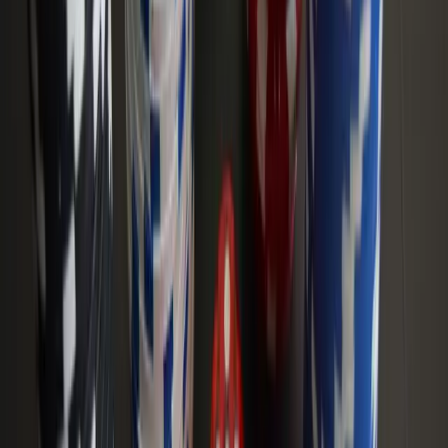
O funcionamento dos jogos é baseado em tecnologia RNG (gerador
de números aleatórios), que determina os resultados de forma
independente a cada rodada. Isso garante que os jogos operem
dentro de parâmetros matemáticos pré-definidos, como RTP e
volatilidade.
Além dos slots tradicionais, a empresa também desenvolve jogos de
cassino ao vivo, bingo e outros formatos digitais. No entanto, são os
caça-níqueis com recursos como multiplicadores, cascatas e rodadas
bônus que consolidaram sua popularidade no mercado brasileiro.
Principais características dos slots da
Pragmatic Play
Os slots da Pragmatic Play são conhecidos por apresentar estruturas
variadas, que vão desde modelos clássicos de 5 rolos e linhas fixas
até grades com pagamentos por agrupamento. Essa diversidade
permite que jogadores encontrem desde jogos mais simples até
títulos com mecânicas mais elaboradas.
Outro ponto marcante é a presença frequente de recursos como
rodadas grátis, multiplicadores progressivos, símbolos Wild e
mecânicas de cascata. Esses elementos adicionam camadas extras à