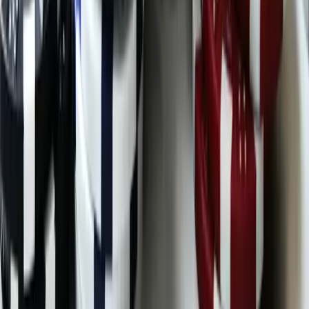
Atualizações
Tutoriais e Guias
Todos os Tutoriais
Como Baixar e Instalar
Configurações
Solução de Problemas
Recursos Avançados
Rankings
Todos os Rankings
Top Apps por Categoria
Melhor Experiência Mobile
Funcionalidades Exclusivas
Iniciantes vs Profissionais
Segurança e Licenças
Todos os Artigos
Verificação de Licenças
Segurança Mobile
Métodos de Pagamento
Jogo Responsável