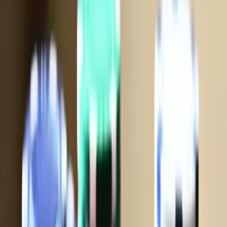
<<Acessar a Betsson>>
Esportiva bet Cassino
O
Esportiva bet Cassino
apresenta layout funcional e acesso direto às
principais mesas ao vivo. A navegação é objetiva, com categorias
bem definidas.
A experiência prioriza praticidade para quem deseja entrar
rapidamente nas partidas.
<<Acessar a Esportiva bet>>
Vbet Cassino
O
Vbet Cassino
conta com variedade de mesas ao vivo e transmissão
estável. A organização interna permite alternar entre roletas,
blackjack e outras modalidades com facilidade.
A estrutura tecnológica consistente contribui para experiência fluida
nas rodadas.
<<Acessar a Vbet>>
O que é cassino ao vivo?