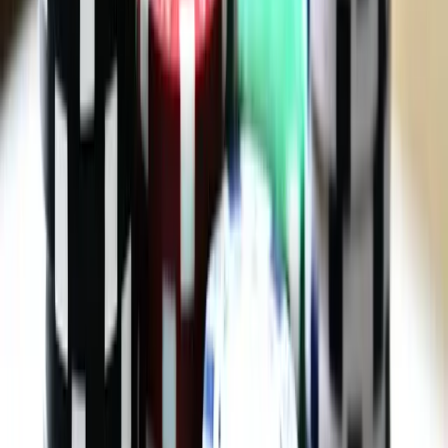
Como se cadastrar em um cassino ao vivo
Depois de escolher uma das plataformas listadas neste artigo, o
próximo passo é acessar o site oficial por meio do link
recomendado. Isso garante que você esteja entrando na página
correta e atualizada da casa escolhida.
O processo de cadastro é simples, mas exige atenção aos dados
informados. Seguir as etapas corretamente facilita a verificação e
libera o acesso às mesas ao vivo com mais rapidez.
Veja como funciona:
Clique no link de uma das casas indicadas, como Superbet
Cassino ou Bet365 Cassino.
Selecione a opção de cadastro na página inicial.
Preencha seus dados pessoais corretamente, incluindo CPF e
data de nascimento.
Envie os documentos solicitados para verificação de
identidade.
Após a confirmação, realize o depósito utilizando PIX ou