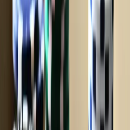
Cassino ao vivo é uma modalidade em que os jogos são transmitidos
em tempo real, com crupiês conduzindo as partidas a partir de
estúdios profissionais. O jogador acompanha tudo por vídeo e
realiza suas apostas diretamente pela interface do site.
A principal diferença em relação aos jogos automatizados é a
interação humana. O dealer conduz a rodada, anuncia resultados e,
em algumas mesas, interage com os jogadores pelo chat.
A experiência combina tecnologia de transmissão, integração com
software e validação automática das apostas, mantendo o ritmo
dinâmico das partidas.
Como funciona o cassino ao vivo online?