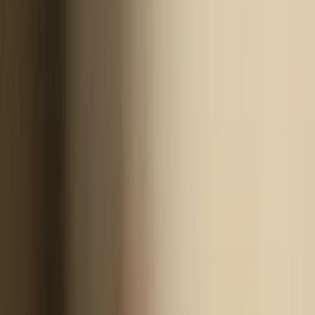
Esportiva bet Cassino
: Plataforma funcional com acesso
direto
Vbet Cassino
: Estrutura sólida com diversas mesas ao vivo
Superbet Cassino
O
Superbet Cassino
apresenta mesas ao vivo organizadas por
categoria, facilitando o acesso a roletas, blackjack e game shows. A
navegação é fluida e permite alternar entre salas rapidamente.
A estrutura da plataforma segue as exigências regulatórias brasileiras
e utiliza métodos de pagamento como PIX para movimentações
seguras.
<<Acessar a Superbet>>
Bet365 Cassino
O
Bet365 Cassino
oferece uma biblioteca robusta de jogos ao vivo,
com diferentes variações de roleta e blackjack. A organização interna
facilita a escolha entre mesas tradicionais e versões diferenciadas.