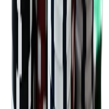
enquanto o sistema calcula automaticamente os resultados e atualiza
o saldo ao final da rodada.
Bacará ao vivo
O bacará ao vivo é uma modalidade simples, em que o jogador
aposta se a vitória será da “Banca”, do “Jogador” ou se haverá
empate. As cartas são distribuídas automaticamente pelo dealer.
Diferente do blackjack, o participante não toma decisões durante a
rodada. As regras de distribuição são fixas e seguem critérios pré-
definidos do jogo.
A simplicidade é um dos fatores que tornam o bacará popular,
especialmente para quem prefere dinâmica direta e menos etapas
estratégicas.
Game shows ao vivo
Os game shows ao vivo trazem uma proposta mais interativa e
visual. Inspirados em programas de auditório, esses jogos utilizam
rodas, cartas ou painéis para definir multiplicadores e resultados.
O dealer atua como apresentador, conduzindo a rodada com
interação e ritmo acelerado. O jogador aposta antes da definição do