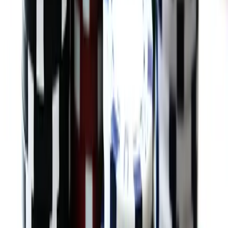
outro método disponível.
Acesse a seção de cassino ao vivo e escolha a mesa desejada.
Ao seguir esses passos, você cria sua conta de forma segura e já
pode explorar roletas, blackjack e outras modalidades ao vivo dentro
de um ambiente regulamentado.
Jogos mais populares no cassino ao vivo
Os
cassinos online
ao vivo oferecem diferentes modalidades
transmitidas em tempo real, mas algumas categorias concentram a
maior parte da preferência dos jogadores. Essas mesas combinam
regras conhecidas, interação com dealers e dinâmica acelerada.
Entre as opções mais populares estão roleta, blackjack, bacará e
game shows. Cada uma possui características próprias, níveis
distintos de estratégia e estilos de aposta variados.
A seguir, entenda como funcionam os principais jogos encontrados
nas mesas de cassino ao vivo.
Roleta ao vivo