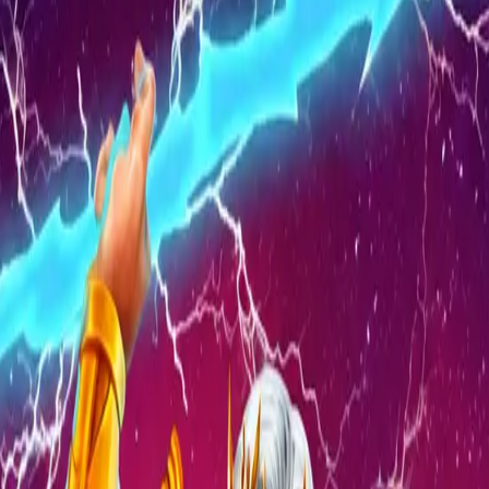
ntender o que esse título tem de diferente dos demais, este guia cobre 