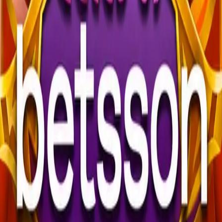
posta
r versões com RTP menor (95,5% ou 94,5%). É possível verificar o RTP
e dos 25% da versão original), mas em troca dobra a frequência de ativ
pin. Para quem joga com objetivo de acionar o bônus e tem banca suficie
Spins
a de bônus:
s rodadas grátis, com número aleatório de Scatters entre 4 e 6. O custo