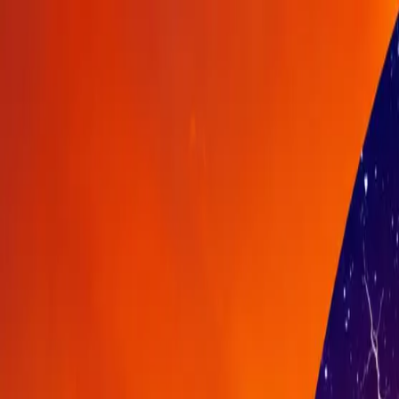
Reviews de Apps
Tutoriais e Guias Técnicos
Rankings e Com
Voltar para palpites
Gates of Betsson Super Scatter: guia compl
Início
Rankings e Comparações
Gates of Betsson Super Scatter: guia completo do slot exclusiv
Carolina Gomes
29/06/26
às
21:52
|
Atualizado
01/07/26
às
18:37
|
9
min de leitura
O
Gates of Betsson Super Scatter
é um caça-níquel exclusivo disponí
combina o sistema de pagamento por Scatter, tumble de símbolos e mul