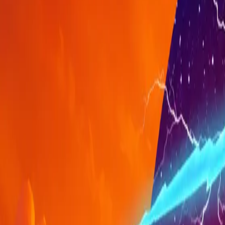
Para quem já conhece o universo dos slots de mitologia grega e quer e
com segurança.