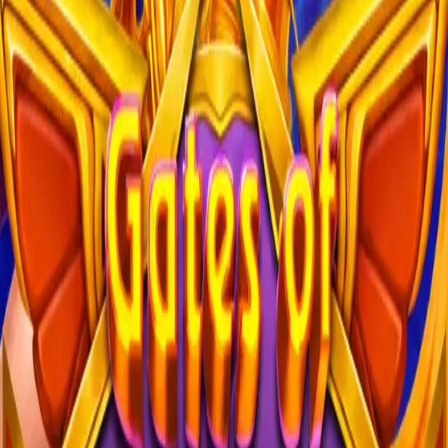
etsson Super Scatter:
Valor
lay (exclusivo Betsson)
ições)
uivalente)
 rodada com Ante Bet ativo