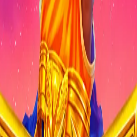
odada bônus. Ou seja, você ainda tem as rodadas grátis pela frente depo
 jogo base e nas rodadas grátis, podem aparecer orbes especiais com va
 se somam. O total acumulado é então aplicado sobre o prêmio final da 
x
resulta em um multiplicador de
350x
, e não 30.000x. A mecânica é cla
mero de Scatters também define um multiplicador inicial de entrada: 4
fica ativo do mesmo jeito que no jogo base, mas com o potencial de co
tantâneo e, em seguida, as rodadas grátis começam normalmente.