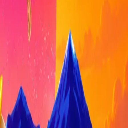
is de receber o pagamento instantâneo.
lores de
2x até 500x
. Quando mais de um multiplicador aparece na
sequência.
ra e fácil de acompanhar durante o jogo, com os valores exibidos ao
 Scatters pagam 3x, 5 pagam 5x e 6 pagam
100x a aposta
, além dos 15
ncatenar mais sequências de tumble. Combinações com Super Scatters