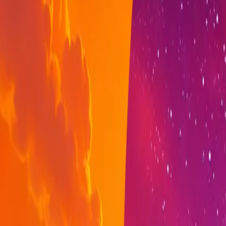
O que é o Gates of Betsson Super Scatter
O Gates of Betsson Super Scatter é uma versão exclusiva da série "Ga
multiplicadores, com o diferencial do símbolo Super Scatter adicionad
A proposta central do slot é elevar o potencial máximo de prêmio em r
no momento em que o bônus de rodadas grátis é ativado, antes mesm
Veja o passo a passo para se cadastrar no Betsson
Como funciona a grade e o sistema de paga
O slot opera em uma grade de 6 colunas e 5 linhas, totalizando 30 pos
Pays
: você forma uma combinação vencedora ao juntar 8 ou mais símb
Depois de uma vitória, os símbolos vencedores desaparecem e novos 
de um único spin, sem custo adicional por rodada.