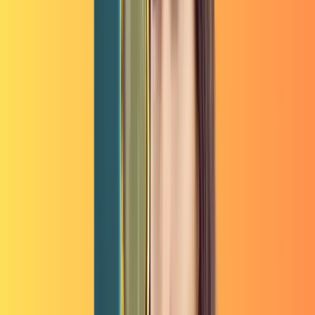
regulamentada no Brasil?
Dificilmente alguma plataforma que se enquadra no perfil de bet
chinesa viral está na lista de operadores autorizados pelo
Ministério
da Fazenda
para atuar no mercado brasileiro.
Desde 2024, o Brasil passou a exigir que casas de apostas obtenham
licença junto ao governo federal para operar legalmente no país.
Plataformas que não constam nessa lista estão operando à margem
da lei, sem nenhuma obrigação de proteger os dados do usuário,
garantir pagamentos ou seguir práticas de jogo responsável.
Quais são os riscos de usar uma
plataforma não regulamentada?
Apostar em uma plataforma sem regulamentação envolve riscos
concretos. Conhecê-los é fundamental antes de qualquer decisão.
Dificuldade ou impossibilidade de saque
Este é o problema mais comum relatado por usuários. Plataformas
sem licença não precisam seguir nenhuma regra de processamento
de pagamentos. Elas podem bloquear saques com qualquer