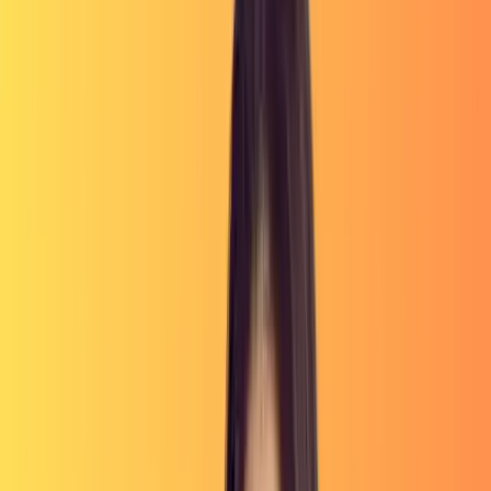
28/05/26
às
15:56
|
Atualizado
28/05/26
às
16:05
|
8
min de leitura
Você provavelmente chegou aqui depois de ver algum vídeo viral
prometendo ganhos absurdos em uma plataforma desconhecida,
com nome cheio de números e layout colorido. Ou talvez tenha
recebido um link no WhatsApp de alguém garantindo que "essa bet
chinesa paga muito bem". Seja como for, você fez a coisa certa em
pesquisar antes de clicar.
O crescimento do termo "plataforma chinesa de aposta" nas buscas
do Google não é coincidência: ele acompanha uma onda de
viralizações nas redes sociais, especialmente no TikTok e no
Instagram. Neste guia, o App de Apostas explica o que está por trás
desse fenômeno, quais riscos existem e como encontrar plataformas
que realmente valem a pena.
O que é uma "plataforma chinesa de
aposta"?
O termo surgiu de forma informal no Brasil para descrever
plataformas de apostas e jogos de cassino que parecem ter origem
asiática, mas que, na prática, são empresas offshore sem localização
definida.