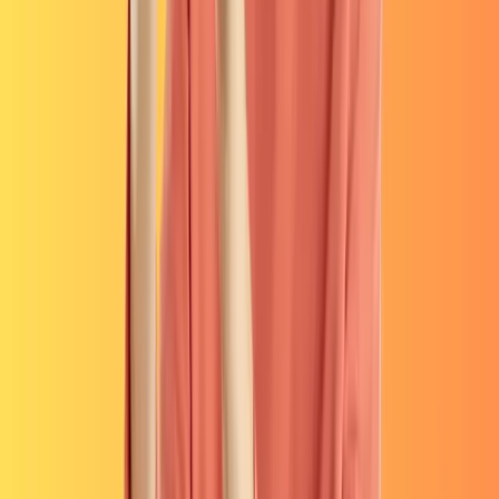
As plataformas chinesas de aposta aceitam PIX?
Algumas dizem aceitar, mas o processo costuma ser opaco.
Depósitos via PIX em plataformas sem licença não oferecem as
mesmas garantias de um pagamento em uma casa regulamentada, e
problemas com saque são muito mais frequentes.
É seguro cadastrar meus dados em uma plataforma
chinesa?
Não. Plataformas sem licença no Brasil não estão sujeitas à LGPD,
o que significa que seus dados pessoais e bancários podem ser
usados de forma indevida sem qualquer proteção legal.
Plataforma chinesa de aposta é ilegal no Brasil?
Operar uma plataforma de apostas sem licença do Ministério da
Fazenda contraria as regras estabelecidas pela legislação brasileira
desde 2024. Para o usuário, apostar nelas é uma zona de risco
jurídico e financeiro.
Como saber se uma casa de apostas é