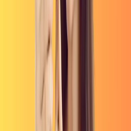
Pesquise o nome + "reclamação"
: use o Reclame Aqui e o
Google para ver o histórico de atendimento e problemas
relatados por outros usuários.
Confira os métodos de pagamento
: plataformas sérias
aceitam PIX com comprovante, TED e cartão de débito de
forma transparente.
Leia os termos de saque
: veja se existem regras abusivas,
como exigência de volume de apostas antes de sacar qualquer
valor depositado.
Teste o suporte antes de depositar
: mande uma mensagem e
avalie a qualidade da resposta, o tempo de retorno e o idioma
utilizado.
Plataformas confiáveis e populares no
Brasil
Se o que você busca é uma experiência segura, com pagamentos
rápidos e suporte em português, existem opções bem estabelecidas
no mercado brasileiro. As
casas abaixo são regulamentadas
, bem
avaliadas pelos usuários e operam com transparência.