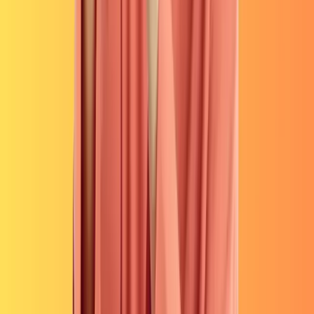
Compare, escolha e baixe o app perfeito para suas apostas. Análises
completas, tutoriais e bônus exclusivos.
Institucional
Sobre Nós
Perguntas Frequentes
Termos de Uso
Política de Privacidade
Política de Cookies
Reviews de Apps
Todos os Reviews
Análises Completas
Comparativos
Testes de Usabilidade
Atualizações
Tutoriais e Guias
Todos os Tutoriais