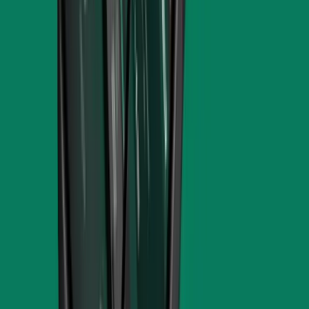
ter feito uma aposta nas últimas 24 horas.
Bônus e promoções
A bet365 disponibiliza promoções e bônus que costumam variar
conforme o calendário esportivo. Alguns exemplos:
Odds aumentadas:
cotações ajustadas em mercados
selecionados do dia.
Apostas grátis:
créditos de aposta disponibilizados em
grandes eventos, como finais de campeonato.
Clube de fidelidade:
programa em que o usuário se inscreve
no início do mês e recebe recompensas conforme suas
entradas ao longo da semana.
As condições de cada oferta, incluindo eventuais exigências de
rollover, devem ser consultadas nos termos da própria promoção
antes da adesão.
Suporte ao cliente
O suporte da bet365 é bem avaliado pelos usuários. O aplicativo
oferece chat ao vivo, suporte por e-mail e uma seção de perguntas