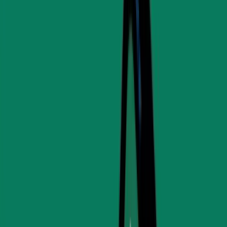
pagamento
Pix
principal
Recursos
Cash Out, Criar Aposta, Streaming ao Vivo
disponíveis
Gratuito
Sim
O que é o bet365 app?