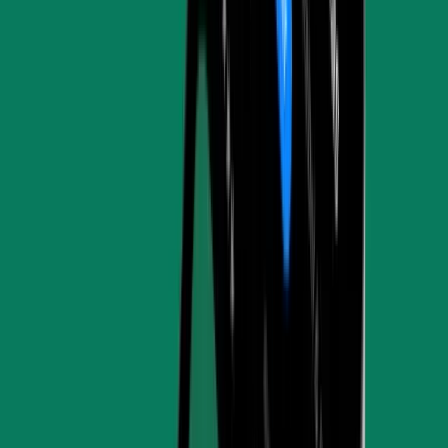
👉
Criar conta na bet365
Como baixar e instalar o bet365 app
Baixar e instalar o bet365 app é um processo simples. Para ter a
versão mais recente e segura do aplicativo, siga os passos abaixo:
Para usuários Android
O app é compatível com dispositivos que rodam Android 8.0 ou
superior e ocupa cerca de 100 MB após a instalação.
Acesse a
Google Play Store
em seu dispositivo Android.
Busque por
"bet365 apostas esportivas"
e localize o app do
desenvolvedor
HS Do Brasil LTDA
.
Clique em
"Instalar"
e aguarde o download ser concluído.
Abra o aplicativo diretamente da loja ou pela tela inicial do
celular.
Para usuários iOS