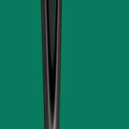
dia do apostador: estabilidade para navegar, um catálogo amplo de
mercados e recursos como o streaming ao vivo e o pagamento
antecipado.
Se você procura um aplicativo para acessar a plataforma pelo
Android ou iPhone, vale conhecer os recursos disponíveis antes de
decidir.
A recomendação do time App de Apostas é conhecer as ferramentas
do app com calma e manter a gestão de banca e o jogo responsável
sempre em primeiro lugar.
Perguntas frequentes (FAQ)
O bet365 está disponível para Android?
Sim. O bet365 app pode ser baixado gratuitamente na Google Play
Store. Basta buscar por "bet365 apostas esportivas" e instalar a
versão do desenvolvedor HS Do Brasil LTDA. O app é compatível
com dispositivos que rodam Android 8.0 ou superior.
Tem bet365 para iPhone?
Sim. O app da bet365 está disponível na App Store brasileira desde