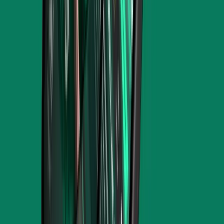
Streaming ao vivo: assistir no mesmo lugar
Uma das ferramentas mais conhecidas do app. Dá para assistir a
transmissões ao vivo de vários campeonatos direto da tela do celular.
Para quem gosta de
apostar ao vivo
, o recurso permite acompanhar o
ritmo do jogo em tempo real sem trocar de aplicativo ou aba.