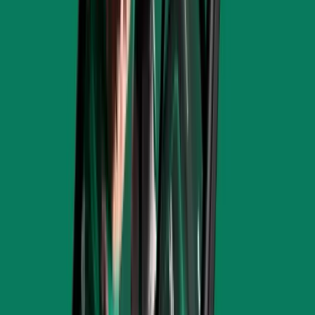
Características do bet365 app