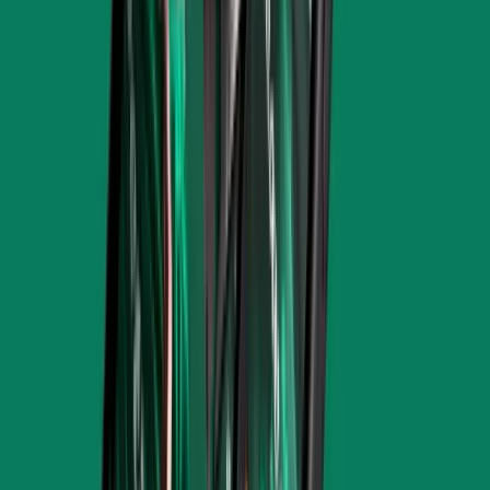
O aplicativo da bet365 reúne recursos que costumam ser valorizados
por quem acompanha esportes pelo celular. Confira os pontos que se
destacam no dia a dia:
Tamanho do catálogo
A variedade de mercados da bet365 é ampla. Dificilmente você
procura um evento e não encontra uma linha aberta na plataforma.
Isso vale tanto para o clássico de domingo pelo Brasileirão quanto
para uma liga alternativa da Ásia ou um torneio de
Counter-Strike
.