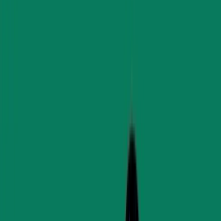
leitura
O bet365 app é uma das opções procuradas por quem quer apostar
pelo celular no Brasil. Para quem gosta de acompanhar esportes e
registrar seus palpites de onde estiver, ter a plataforma na palma da
mão pode facilitar o dia a dia.
Hoje, o aplicativo está disponível de forma oficial na
Google Play
Store
(para Android) e na
App Store
(para iPhone), sem necessidade
de instalar arquivos de fontes externas.
Neste guia prático, reunimos o que você precisa saber: como baixar,
como funciona a navegação no dia a dia, quais são as ferramentas
disponíveis e as características da plataforma. Confira a análise
informativa do time App de Apostas sobre o aplicativo da bet365.
👉
Saiba mais sobre o app da bet365
Resumo: bet365 app em 2026
Item
Detalhe