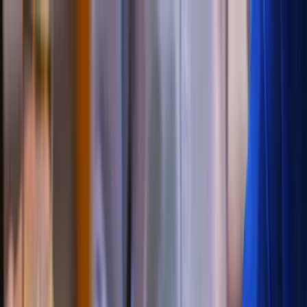
Reviews de Apps
Tutoriais e Guias Técnicos
Rankings e Comparações
Segurança e Licenças
Voltar para páginas
Roleta Online: Regras, Estratégias e
Melhores Cassinos
Início
Tutoriais e Guias Técnicos
Roleta Online: Regras, Estratégias e Melhores Cassinos
Matheus Bastos
26/02/26
às
19:39
|
Atualizado
14/05/26
às
12:44
|
16
min de