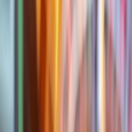
Verificar se o cassino opera com licença brasileira e oferece métodos
de pagamento reconhecidos, como PIX, é um passo importante antes
de começar.
Qual a diferença entre roleta automática e roleta ao vivo?
A roleta automática funciona por meio de um sistema digital que
define o resultado de forma aleatória. Já a roleta ao vivo é conduzida
por um crupiê real, com transmissão em tempo real.
A escolha entre uma e outra depende do estilo do jogador. Ambas
mantêm a mesma base de regras, mas oferecem experiências
diferentes em termos de ambientação.
MB
Matheus Bastos
Proibido para menores de 18 anos | Ministério da Fazenda
adverte: Aposta não é investimento.