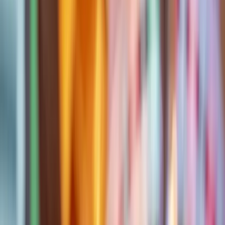
Se a proposta for entretenimento, com controle e escolhas
conscientes, a roleta pode cumprir bem esse papel. O segredo está
menos no número que vai sair e mais na maneira como você decide
jogar.
Perguntas Frequentes
Qual roleta tem menor vantagem matemática?
Entre as versões mais conhecidas, a roleta europeia e a francesa
costumam apresentar estrutura com apenas um zero. Isso impacta
diretamente na composição matemática da mesa em comparação à
versão americana, que possui zero e duplo zero.
Ainda assim, todas seguem regras claras e resultados aleatórios. A
diferença está na estrutura da roda, não na existência de alguma
versão “vencedora”.
Roleta online é confiável?
Quando oferecida por plataformas regulamentadas no Brasil, a roleta
online segue padrões de operação definidos. As versões automáticas
utilizam sistemas auditados, enquanto as mesas ao vivo mostram o
giro acontecendo em tempo real.