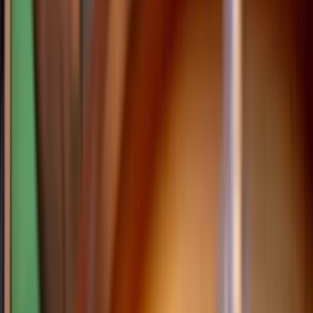
Nada impede que o jogador combine apostas internas e externas na
mesma rodada. Essa prática é comum e permite distribuir valores em
diferentes áreas da mesa, criando uma composição personalizada de
jogo.
Muitos apostadores também utilizam métodos conhecidos, como
progressões de valores ou alternância entre cores. No entanto, é
importante lembrar que a roleta é baseada em resultados
independentes e aleatórios.
Não existe fórmula secreta capaz de prever o próximo número. O
que pode ser controlado é a organização do orçamento, o
entendimento das regras e a escolha consciente de cada rodada.
Estratégia na roleta online: o que
realmente importa?
Falar em estratégia na roleta costuma despertar dois tipos de reação:
curiosidade e desconfiança. Afinal, se o jogo é baseado em
resultados aleatórios, existe algo que realmente possa ser feito? A
resposta é sim, mas não da forma que muitos imaginam.
Estratégia na roleta não significa prever números. Significa organizar
sua forma de jogar, entender a dinâmica matemática da mesa e