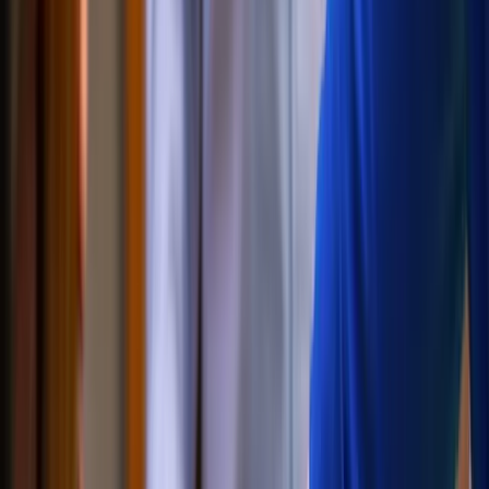
financeiras.
<<Acessar o Superbet Cassino>>
Bet365 Cassino
O
Bet365 Cassino
disponibiliza uma seleção ampla de roleta online,
com opções automáticas e mesas ao vivo conduzidas por crupiês
reais. A organização interna facilita a escolha entre diferentes
variantes, como europeia e americana.
A navegação é direta e as mesas costumam apresentar boa qualidade
de transmissão nas versões ao vivo. A plataforma opera sob licença
brasileira e permite transações via PIX, mantendo um ambiente
seguro para jogar.
<<Acessar o Bet365 Cassino>>
Betnacional Cassino
No
Betnacional Cassino
, a roleta online aparece em versões
automáticas e ao vivo, com organização simples e visual limpo. Isso
facilita tanto para iniciantes quanto para quem já conhece a dinâmica
do jogo.