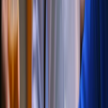
leitura
A roleta online é a prova de que alguns clássicos não envelhecem,
apenas se reinventam. Da roda iluminada dos cassinos tradicionais
às mesas digitais transmitidas ao vivo, o jogo atravessou décadas
mantendo a mesma essência e o mesmo suspense. Mas você
realmente sabe o que acontece entre o giro da bola e o anúncio do
número vencedor?
Neste guia completo, você vai entender como a roleta online
funciona, quais são os principais tipos disponíveis e o que considerar
antes de fazer sua primeira aposta. Se a intenção é jogar com mais
consciência, segurança e clareza, e não apenas confiar no acaso,
vale a pena acompanhar cada detalhe até o final.
Melhores cassinos para roleta online
Escolher o cassino certo influencia diretamente na experiência com a
roleta online. Abaixo estão plataformas regulamentadas no Brasil
que oferecem diferentes versões do jogo, incluindo mesas
automáticas e ao vivo.
Superbet Cassino
: mesas modernas com transmissão em
tempo real