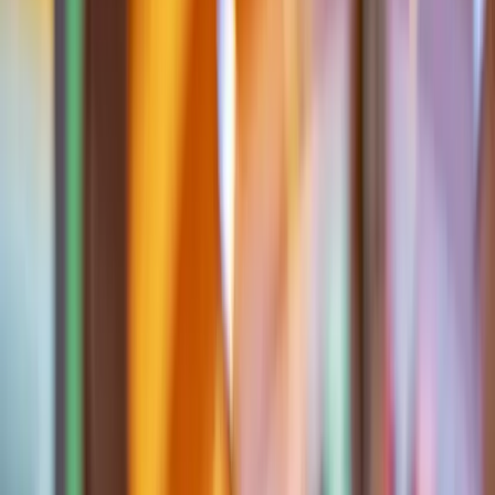
Outro ponto essencial são os métodos de pagamento. O PIX se
tornou o meio mais utilizado por oferecer agilidade na confirmação,
mas também podem estar disponíveis opções como TED, cartão de
débito e cartões pré-pagos. Transparência nas transações é um sinal
positivo.
Além disso, observe a clareza das informações, a facilidade de
navegação e a existência de canais de atendimento. Uma plataforma
organizada, com regras acessíveis e suporte ativo, demonstra
compromisso com a experiência do usuário.
Vale a pena jogar roleta online?
A roleta online é indicada para quem busca um jogo direto, dinâmico
e fácil de entender. Em poucos segundos, você escolhe sua aposta,
acompanha o giro da roda e já tem o resultado. Essa agilidade é
parte do que torna a experiência tão atrativa.
Por outro lado, é essencial compreender que se trata de um jogo
baseado em aleatoriedade. Não existe método capaz de prever
resultados com precisão, e cada rodada é independente da anterior.
Entrar sabendo disso muda completamente a forma de encarar a
mesa.