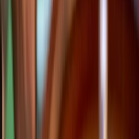
Esse tipo de aposta costuma atrair jogadores que preferem decisões
mais objetivas. É a modalidade clássica de quem gosta de selecionar
números específicos e acompanhar cada giro com atenção
redobrada.
Apostas externas
As apostas externas ficam localizadas na parte lateral da mesa. São
opções como vermelho ou preto, par ou ímpar, números baixos ou
altos e também dezenas e colunas. Aqui, a escolha envolve grupos
maiores de números.
Como abrangem mais possibilidades, a probabilidade estatística de
acerto é maior em comparação às internas. Em contrapartida, os
pagamentos seguem uma proporção menor, mantendo o equilíbrio
matemático da roleta.
Para iniciantes, as apostas externas costumam ser mais intuitivas.
Elas permitem compreender o ritmo do jogo e acompanhar os
resultados sem a necessidade de selecionar números individuais.
Apostas combinadas e estratégias comuns