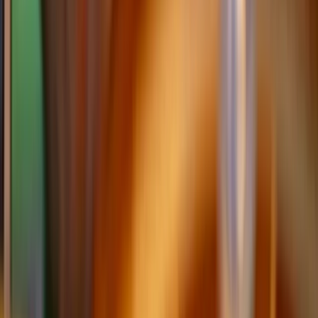
controlar decisões. Abaixo estão os principais pilares que realmente
fazem diferença.
Gestão de banca
Antes mesmo de escolher uma aposta, defina um valor máximo para
utilizar. Esse limite precisa ser estabelecido antes da primeira rodada,
não no meio da empolgação. Organização financeira é a base de
qualquer abordagem responsável.
Também é recomendável dividir o valor total em unidades menores
por rodada. Isso evita que uma única decisão consuma todo o
orçamento disponível. O controle aqui é mais importante do que
qualquer sistema mirabolante.
Saber a hora de encerrar a sessão, independentemente do resultado,
é parte da estratégia. Persistir por impulso costuma ser o maior erro
de quem ignora a
gestão de banca
.
Escolha do tipo de aposta
A roleta oferece apostas internas e externas, cada uma com
características distintas. A decisão deve considerar seu perfil e o
nível de volatilidade que você está disposto a enfrentar em cada
rodada.