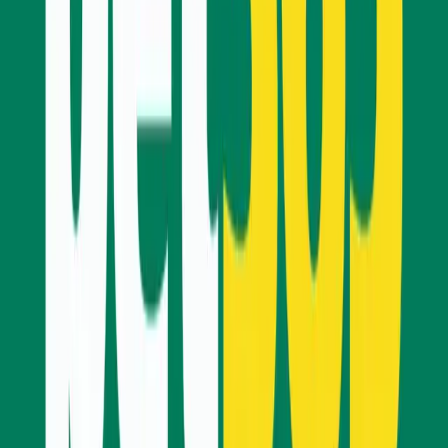
Isenção de taxas
A
bet365 não cobra taxa
para depósitos ou saques realizados via
PIX. Todo o valor enviado entra no saldo, e o valor solicitado no
resgate chega sem desconto pela plataforma. Transparência que
facilita planejar cada movimentação.
Com custos zerados no operador, o PIX se torna a escolha natural
para depósitos pequenos e saques frequentes. Você movimenta
quando quer, sem “pedágio” escondido.
Limites flexíveis
Os
mínimos e máximos
do PIX atendem perfis diferentes: de quem
está começando com pouco a quem movimenta cifras maiores. O
depósito mínimo costuma ser baixo
(ex.:
R$ 5
), enquanto os tetos
variam conforme histórico e verificação da conta.
Essa elasticidade permite testar mercados com entradas pequenas e,
com o tempo, ajustar o valor conforme seu plano. Sem
engessamento, você dita o ritmo.
Segurança e privacidade
As transações via PIX contam com
criptografia e protocolos