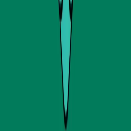
data de nascimento, e-mail e celular) e finalize as
confirmações básicas em ambiente licenciado pela SPA/MF.
Abra o menu de depósitos
: No topo ou no perfil, toque em
Depósitos.. Confirme que está no site oficial antes de seguir.
Selecione o método PIX
: Escolha PIX na lista de
pagamentos. A bet365 exibirá instruções específicas e abrirá a
tela para gerar QR Code e/ou chave PIX exclusivos daquela
operação.
Defina o valor
: Digite o montante desejado. O depósito
mínimo via PIX é baixo (ex.: R$5). Revise o valor e avance.
Gere o código de pagamento
: Clique para criar o QR Code
dinâmico ou copie a chave PIX alfanumérica. Ambos são
válidos para aquela transação e expiram após um período
curto.
Pague no app do banco
: Abra o aplicativo do seu banco ou
fintech, toque em PIX, escolha Pagar com QR Code ou
Transferir usando chave, confira o recebedor e confirme a
operação.
Aguarde a confirmação
: Volte à bet365 e acompanhe o
saldo. O crédito via PIX costuma ser imediato e normalmente