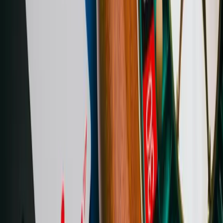
de cassino online. A plataforma reúne títulos de diferentes
desenvolvedores, incluindo diversos slots populares.
Licenciada para operar no Brasil, a casa segue as regras da Secretaria
de Prêmios e Apostas (SPA/MF). Os jogadores também encontram
métodos de pagamento como PIX para movimentar o saldo da conta.
A navegação pela área de cassino permite localizar slots
rapidamente. Muitos desses jogos apresentam características variadas
de RTP e volatilidade.
<<Acessar a Betnacional>>
Betsson Cassino
O
Betsson Cassino
é conhecido por possuir um catálogo amplo de
jogos de cassino online. Entre as opções disponíveis estão slots
clássicos e títulos mais recentes lançados por desenvolvedores
conhecidos.
A plataforma também opera com licença brasileira e permite
movimentações financeiras por meio de PIX. Isso facilita o acesso de
jogadores que preferem métodos de pagamento locais.
Na área de cassino é possível encontrar jogos com diferentes