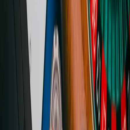
desenvolvidos por estúdios conhecidos.
A plataforma possui licença para operar no Brasil e utiliza PIX como
método de pagamento principal. Isso facilita depósitos e retiradas
para jogadores brasileiros.
A seção de cassino reúne jogos com diferentes características.
Alguns deles apresentam RTP elevado em comparação com outros
slots do mercado.
<<Acessar a Vbet>>
O que significa RTP nos slots?
RTP é a sigla para
Return to Player
, expressão em inglês que pode
ser traduzida como “Retorno ao Jogador”. Esse indicador representa
a porcentagem teórica do valor apostado que um slot tende a
devolver aos jogadores ao longo de um grande número de rodadas.
Por exemplo, um jogo com RTP de 96% indica que, em teoria, cerca
de 96% de todo o dinheiro apostado naquele slot retorna aos
jogadores com o passar de milhares ou milhões de giros. Esse
cálculo é estatístico e considera uma quantidade muito grande de
partidas.