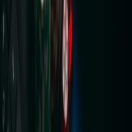
RTP de slots existe?
Sim. O RTP é um indicador utilizado na indústria de jogos para
representar o retorno teórico ao jogador ao longo de um grande
número de rodadas. Ele é calculado pelos desenvolvedores e
geralmente informado na descrição do slot ou em documentos
técnicos do jogo.
MB
Matheus Bastos
Proibido para menores de 18 anos | Ministério da Fazenda
adverte: Aposta não é investimento.
Compare, escolha e baixe o app perfeito para suas apostas. Análises
completas, tutoriais e bônus exclusivos.
Institucional
Sobre Nós