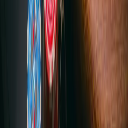
Outro destaque do jogo são os multiplicadores aleatórios que
aparecem durante as rodadas. Esses recursos fazem parte da
mecânica principal e contribuem para tornar a dinâmica das partidas
mais imprevisível.
Big Bass Splash
Big Bass Splash
é um slot da Pragmatic Play que segue a temática de
pesca bastante popular dentro da série Big Bass. O jogo apresenta
gráficos coloridos e símbolos relacionados ao universo da pesca
esportiva.
O RTP teórico do slot é de
96,71%
, combinado com uma
volatilidade considerada alta. Isso significa que os pagamentos
tendem a ocorrer com menor frequência, mas podem variar bastante
quando acontecem.
Entre os recursos presentes estão rodadas grátis, símbolos especiais e
multiplicadores. Esses elementos ajudam a manter a dinâmica do
jogo ativa durante as rodadas bônus.
Blood Suckers