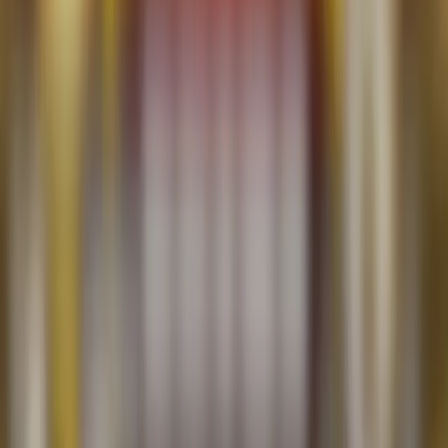
Matheus Bastos
Proibido para menores de 18 anos | Ministério da Fazenda
adverte: Aposta não é investimento.
Compare, escolha e baixe o app perfeito para suas apostas. Análises
completas, tutoriais e bônus exclusivos.
Institucional
Sobre Nós
Perguntas Frequentes
Termos de Uso
Política de Privacidade
Política de Cookies
Reviews de Apps
Todos os Reviews
Análises Completas
Comparativos