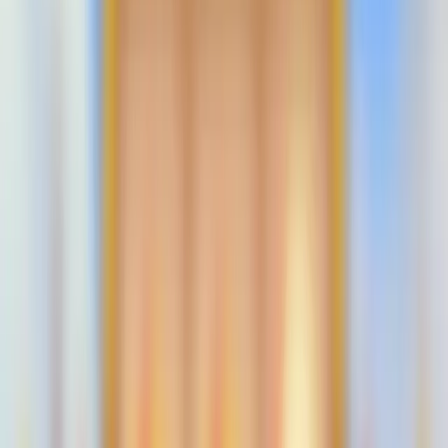
O Tigre Sortudo se tornou um dos slots mais comentados entre os
jogadores brasileiros, principalmente por sua mecânica simples e
rodadas rápidas. Com visual marcante e multiplicadores aleatórios, o
jogo chama atenção logo nos primeiros giros.
Mas será que você realmente entende como ele funciona antes de
apostar? Neste guia completo, vamos explicar a mecânica, os
recursos, o RTP e mostrar onde jogar em plataformas licenciadas no
Brasil. Se a ideia é tomar decisões mais conscientes, vale seguir até o
final.
Melhores cassinos para jogar Tigre
Sortudo
Selecionamos plataformas licenciadas no Brasil que oferecem o
Tigre Sortudo dentro de ambiente regulamentado.
Superbet Cassino
: Catálogo amplo com slots populares
Bet365 Cassino
: Biblioteca extensa com jogos Pragmatic
Betnacional Cassino
: Interface simples e navegação direta