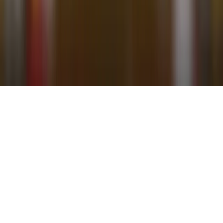
Jogo Responsável
©
2026
App de Apostas. Todos os direitos reservados.
Sobre Nós
Perguntas Frequentes
Termos de Uso
Política de Privacidade
Política de Cookies