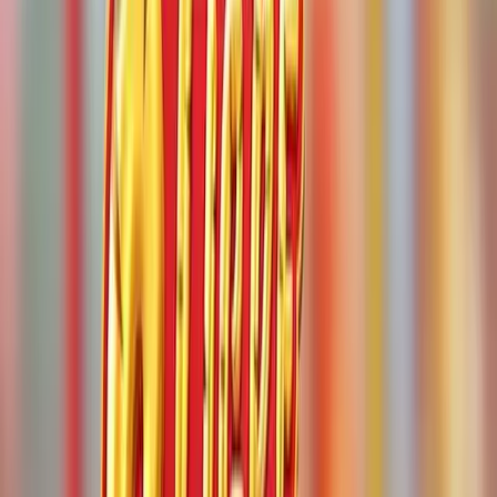
Se você quer jogar o Tigre Sortudo com segurança, o primeiro passo
é escolher uma das plataformas licenciadas listadas neste artigo. Ao
acessar pelo nosso link exclusivo, você garante que está entrando
diretamente na página oficial da operadora.