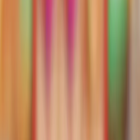
O
Esportiva bet Cassino
disponibiliza slots organizados por
categoria, com layout funcional e objetivo.
A experiência prioriza simplicidade na busca e execução das
rodadas.
<<Acessar a Esportiva bet>>
Vbet Cassino
O
Vbet Cassino
apresenta variedade de slots e tecnologia consistente
para rodadas estáveis.
O lobby permite alternar facilmente entre diferentes títulos da
Pragmatic Play.
<<Acessar a Vbet>>
O que é o Tigre Sortudo?
O Tigre Sortudo é um slot desenvolvido pela Pragmatic Play com
ambientação inspirada na cultura asiática. Seus símbolos incluem
elementos tradicionais e o tigre como ícone principal do jogo.