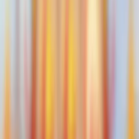
Betsson Cassino
: Estrutura sólida com grande variedade
Esportiva bet Cassino
: Plataforma funcional e objetiva
Vbet Cassino
: Tecnologia consistente e slots atualizados
Superbet Cassino
O
Superbet Cassino
oferece o Tigre Sortudo dentro de um lobby
organizado por categorias e provedores. A navegação facilita
localizar rapidamente os slots da Pragmatic Play.
A plataforma opera com licença brasileira e utiliza métodos como
PIX para movimentações seguras.
<<Acessar a Superbet>>
Bet365 Cassino
O
Bet365 Cassino
disponibiliza uma biblioteca robusta de slots,
incluindo títulos populares da Pragmatic Play. O sistema é estável e
bem estruturado.
A organização por filtros facilita encontrar rapidamente o Tigre
Sortudo no catálogo.