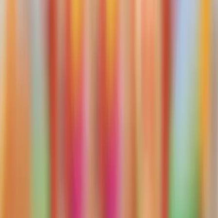
<<Acessar a Bet365>>
Betnacional Cassino
O
Betnacional Cassino
apresenta layout intuitivo, com acesso rápido
aos slots mais buscados. O Tigre Sortudo pode ser localizado
facilmente na seção de caça-níqueis.
A experiência é fluida e alinhada às normas regulatórias brasileiras.
<<Acessar a Betnacional>>
Betsson Cassino
O
Betsson Cassino
reúne grande variedade de jogos, com destaque
para slots de provedores consolidados. A organização do lobby
favorece buscas rápidas.
A estabilidade do sistema contribui para rodadas sem interrupções.
<<Acessar a Betsson>>
Esportiva bet Cassino