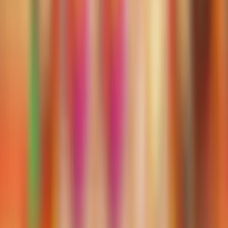
recuperar perdas anteriores. Como o slot funciona com RNG, cada
rodada é independente.
Não existe garantia de que uma sequência negativa será seguida por
um grande pagamento. Aumentar apostas impulsivamente pode
acelerar perdas.
Manter consistência no valor das apostas é uma postura mais
equilibrada.
Utilizar versão demo antes do saldo real
Testar o Tigre Sortudo na versão gratuita permite compreender os
recursos, multiplicadores e dinâmica do jogo sem risco financeiro.
A experiência ajuda a ajustar expectativas e identificar o ritmo das
rodadas antes de jogar com dinheiro real.
Mesmo após se cadastrar em uma plataforma licenciada, utilizar o
modo demonstração pode ser uma etapa estratégica antes das
apostas efetivas.
Vale a pena jogar Tigre Sortudo em 2026?