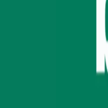
A organização é clara e bem segmentada. No topo do
bet365 cassino
,
Início
Novidades
Cassino Ao Vivo
Slots
Arcade
Bingo
Mesa e Cartas