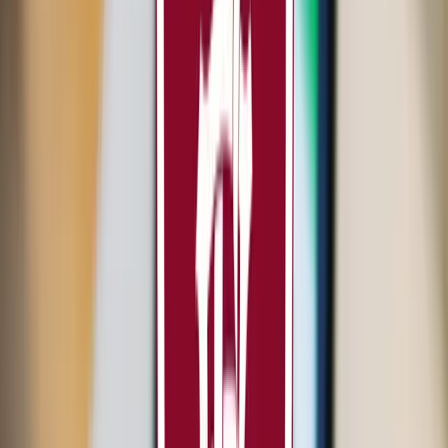
Com a plataforma escolhida, o processo para fazer sua aposta no
Fluminense é bastante direto. Confira o caminho completo do início
ao fim:
Crie sua conta
: Acesse o site ou app da
casa de apostas
escolhida e complete o cadastro com seus dados pessoais. O
processo leva poucos minutos e exige verificação de
identidade para liberar os saques.
Faça um depósito
: Escolha PIX como método de pagamento
para agilidade. O valor é creditado na conta em segundos na
maioria das plataformas. Também é possível usar TED, cartão
de débito ou cartões pré-pagos.
Encontre o jogo do Fluminense
: Use a barra de busca ou
acesse a seção de futebol brasileiro. O Flu aparece nas
competições em que está ativo, como Brasileirão, Copa do
Brasil ou Copa Libertadores.
Escolha o mercado de apostas
: Clique no jogo e selecione o
tipo de aposta que deseja fazer, seja resultado final, total de
gols, escanteios ou outro mercado disponível na plataforma.
Defina o valor da aposta
: Insira quanto quer apostar no