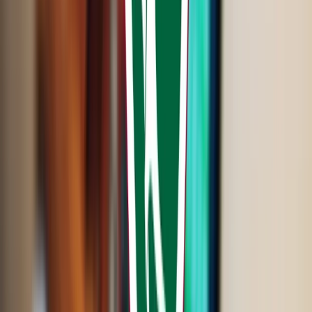
é uma prática comum entre apostadores mais experientes, já que
uma diferença de décimos pode representar um retorno bem melhor
no longo prazo.
Dicas para Apostar no Fluminense com
Mais Critério