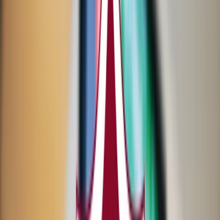
gosta de analisar o jogo antes de confirmar a aposta. A
confiabilidade da casa já é consagrada no mercado brasileiro.
<<Conheça a Bet365>>
Betnacional
A
Betnacional
é uma casa brasileira que pensou no usuário mobile
desde o início. A navegação é direta, sem distrações desnecessárias,
e encontrar os jogos do Flu no catálogo leva poucos cliques. O PIX é
o método principal para depósitos e saques.
Para quem está começando nas apostas esportivas, a Betnacional
oferece uma experiência menos intimidadora que plataformas
maiores. Boa pedida para iniciantes que querem apostar no Flu sem
complicação.
<<Cadastrar na Betnacional>>
Betsson
Com décadas de experiência no mercado internacional, a
Betsson
traz solidez para quem quer apostar no Fluminense com segurança.
O suporte em português facilita a vida do apostador brasileiro, e a