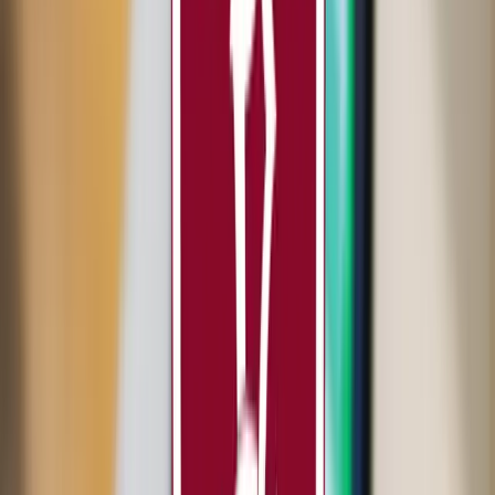
cadastro, depósito e aposta é rápido, o que agrada quem não quer
perder tempo com processos complicados. A cobertura dos jogos do
Fluminense inclui as principais competições do calendário.
Para apostas mais simples, como resultado final ou total de gols, a
plataforma entrega o que precisa com eficiência e sem distrações.
<<Acessar a Esportiva Bet>>
Vbet
A
Vbet
tem um layout responsivo que funciona bem tanto no
desktop quanto no celular. O leque de mercados é diversificado,
oferecendo opções além do básico para quem quer apostar no
Fluminense com mais profundidade.
O PIX é o método preferencial para transações, garantindo
velocidade nos depósitos e saques. A plataforma é versátil e atende
desde apostadores iniciantes até os mais experientes.
<<Cadastrar na Vbet>>
Como Apostar no Fluminense: Passo a
Passo