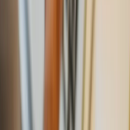
Compare, escolha e baixe o app perfeito para suas apostas. Análises
completas, tutoriais e bônus exclusivos.
Institucional
Sobre Nós
Perguntas Frequentes
Termos de Uso
Política de Privacidade
Política de Cookies
Reviews de Apps
Todos os Reviews
Análises Completas
Comparativos
Testes de Usabilidade
Atualizações
Tutoriais e Guias
Todos os Tutoriais
Como Baixar e Instalar
Configurações
Solução de Problemas