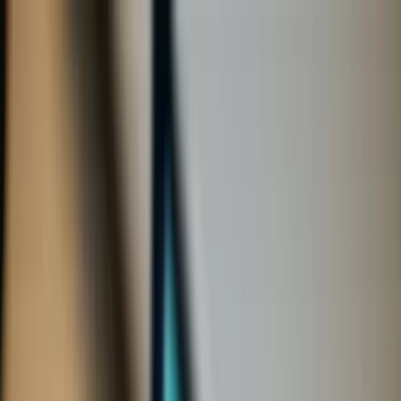
Reviews de Apps
Tutoriais e Guias Técnicos
Rankings e Comparações
Segurança e Licenças
Voltar para páginas
Como Apostar no Fluminense: Guia
Completo para Iniciantes
Início
Tutoriais e Guias Técnicos
Como Apostar no Fluminense: Guia Completo para Iniciantes
Matheus Bastos
15/04/26
às
05:06
|
Atualizado
22/05/26
às
20:37
|
12
min de