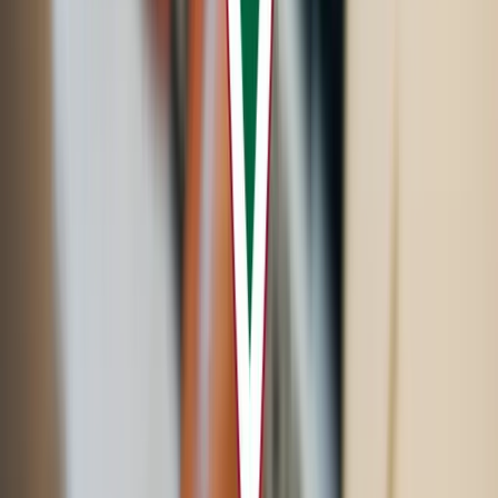
práticas mais importantes no universo das apostas esportivas. Não
aposte mais do que está disposto a perder, e evite a tentação de
recuperar perdas com apostas maiores em sequência.
As plataformas oferecem ferramentas de controle como limites de
depósito e opção de autoexclusão. Usar esses recursos é uma forma
inteligente de manter as apostas no Fluminense dentro de um
contexto saudável de entretenimento.
Vale a Pena Apostar no Fluminense?
Para quem acompanha o Fluminense de perto, apostar nos jogos do
Tricolor pode ser uma forma de aprofundar o engajamento com as
partidas. Com análise criteriosa, uma plataforma confiável e limites
bem definidos, a experiência pode ser bastante interessante do ponto
de vista do entretenimento esportivo.
As casas apresentadas neste guia, como Superbet, Bet365 e
Betnacional, cobrem bem os jogos do Flu nas competições nacionais
e internacionais, com mercados diversificados e depósito via PIX. Se
você escolher um site seguro, entender os mercados disponíveis e
apostar dentro dos seus limites, a resposta é sim: vale a pena
experimentar.