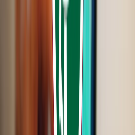
Vitória do Fluminense em Casa
Apostar na vitória do Fluminense jogando no Maracanã é uma das
opções mais clássicas para fãs do Tricolor. O histórico do clube
como mandante é sólido e o estádio tem peso emocional real na
performance do time.
Mesmo assim, odds muito baixas pedem atenção: o retorno potencial
pode não compensar o risco, especialmente em jogos mais
disputados ou em fases de cansaço acumulado.
Como Ler as Odds do Fluminense
As odds são o coração de qualquer aposta esportiva. Elas indicam a
probabilidade estimada de um resultado e determinam quanto você
pode receber caso acerte. No Brasil, o formato decimal é o mais
comum: uma odd de 2.50 significa que para cada R$10 apostados, o
retorno total (incluindo o valor apostado) seria de R$25,00. O
cálculo é direto: valor apostado multiplicado pela odd do mercado.
Odds mais altas indicam que a plataforma considera aquele resultado
menos provável. Se o Fluminense aparece com odd de 4.00 para
vencer um confronto, o site está sinalizando que o Tricolor é o
azarão naquele jogo. Comparar as odds entre diferentes plataformas