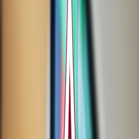
Vbet
: layout responsivo e bom leque de mercados
Superbet
A
Superbet
tem uma interface bem organizada que facilita encontrar
os jogos do Fluminense, seja no Brasileirão, na Copa do Brasil ou
em competições internacionais. A cobertura de ligas é ampla e o app
para Android funciona com fluidez para apostas em tempo real.
O depósito é feito principalmente por PIX, com confirmação
praticamente imediata. Quem gosta de acompanhar estatísticas
durante os jogos vai aproveitar as ferramentas ao vivo disponíveis na
plataforma.
<<Acessar a Superbet>>
Bet365
A
Bet365
é referência em variedade de mercados e, quando o
assunto é apostar no Fluminense, isso faz toda a diferença. A
plataforma oferece desde o resultado final até opções mais
específicas como escanteios, cartões e desempenho individual de
jogadores.
Os recursos de estatísticas ao vivo são um diferencial real para quem