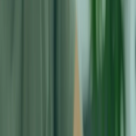
Assim que a rodada é iniciada, o avião começa a voar e o número do
multiplicador passa a subir continuamente na tela.
Nesse momento, todos os jogadores que fizeram apostas entram na
rodada simultaneamente. A partir daí, o multiplicador cresce
gradualmente enquanto o avião continua avançando.
Durante esse período, o jogador pode escolher o momento de retirar
a aposta e garantir o valor multiplicado exibido naquele instante.
O momento do crash no jogo
O chamado “crash” acontece quando o voo do avião termina de
forma repentina. Esse momento encerra a rodada imediatamente e
impede que novas retiradas de aposta sejam realizadas.
Se o jogador ainda não tiver retirado sua aposta quando o crash
acontece, a rodada é considerada perdida. Por isso, decidir o
momento de saída faz parte da dinâmica central do jogo.
Essa incerteza é justamente o que torna os crash games tão
característicos, já que o fim do voo pode acontecer em
multiplicadores baixos ou mais altos.
O multiplicador do Fly 365