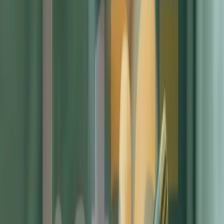
PIX, além de outras opções como TED, cartões de débito e cartões
pré-pagos. Isso permite iniciar uma rodada de forma rápida após
acessar o cassino online.
Principais características do Fly 365
O Fly 365 foi desenvolvido com uma mecânica simples e direta,
característica comum dos jogos do tipo crash. A proposta é oferecer
rodadas rápidas, nas quais o jogador acompanha o crescimento de
um multiplicador enquanto decide o melhor momento para retirar a
aposta.
<<Acessar o Fly 365>>
Outro ponto que chama atenção no jogo é a identidade visual. O
avião que aparece na tela carrega o estilo da Bet365, remetendo
àquelas aeronaves que puxam faixas publicitárias nas praias, algo
bastante familiar para quem já passou pelo litoral do Rio de Janeiro.
Além disso, o jogo apresenta uma interface limpa e fácil de entender.
Os elementos principais — multiplicador, histórico de rodadas e
controles de aposta — aparecem de forma clara na tela, permitindo
que o jogador acompanhe cada rodada sem distrações.
Fly 365 é parecido com Aviator e