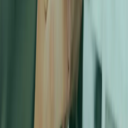
o jogo, basta entrar na plataforma, abrir a seção de cassino e
procurar pelo título dentro da categoria de jogos disponíveis.
Qual é o objetivo do Fly 365?
O objetivo do jogo é acompanhar o crescimento do multiplicador e
retirar a aposta antes que ocorra o crash. Quanto maior o
multiplicador no momento da retirada, maior será o valor
correspondente àquela rodada.
O Fly 365 tem rodadas rápidas?
Sim. As rodadas do Fly 365 costumam durar poucos segundos, o
que torna o jogo bastante dinâmico. Assim que uma rodada termina,
outra começa logo em seguida, mantendo o ritmo rápido
característico dos crash games.
Aviso importante:
Este conteúdo apresenta informações sobre operadoras e seus serviços,
sem constituir recomendação ou incentivo à realização de apostas esportivas.
18+
Jogue
com responsabilidade.
Ministério da Fazenda adverte: Aposta não é investimento.
A
bet365
está autorizada a operar no Brasil pela
Portaria SPA/MF nº 250, de 7 de
fevereiro de 2025
. A participação é permitida apenas para maiores de 18 anos.
MB