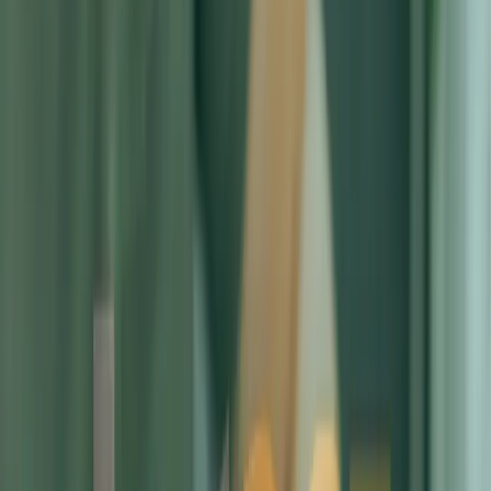
Vá até a seção de cassino online:
Depois de entrar na
plataforma, procure pela área dedicada aos jogos de cassino. É
nessa seção que ficam disponíveis os diferentes tipos de jogos,
incluindo os
bet365 games
.
Encontre o jogo Fly 365:
Dentro do cassino, localize o Fly
365 na lista de jogos disponíveis. Ao abrir o jogo, a interface
mostrará o avião, o multiplicador e as opções de aposta.
Defina o valor da aposta:
Antes de cada rodada, escolha o
valor que deseja apostar. Esse valor será multiplicado de
acordo com o número exibido no momento em que você
retirar a aposta.
Acompanhe o voo do avião:
Assim que a rodada começar, o
avião inicia o voo e o multiplicador passa a subir
gradualmente na tela. Durante esse período, você pode decidir
o melhor momento para retirar a aposta.
Retire a aposta antes do crash:
Clique para retirar a aposta
enquanto o avião ainda estiver voando. Se o crash acontecer
antes da retirada, a rodada é encerrada automaticamente.
Na plataforma, os depósitos costumam ser feitos principalmente por