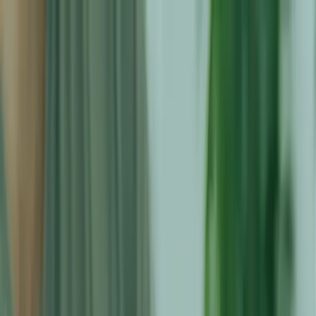
Reviews de Apps
Tutoriais e Guias Técnicos
Rankings e Comparações
Segurança e Licenças
Voltar para páginas
Fly Bet365: Entenda Como Funciona o
Novo Crash Game
Início
Tutoriais e Guias Técnicos
Fly Bet365: Entenda Como Funciona o Novo Crash Game
Matheus Bastos
06/03/26
às
19:30
|
Atualizado
31/07/26
às
20:55
|
10
min de