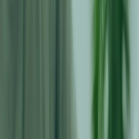
A mecânica é simples, mas exige atenção. O multiplicador pode
parar a qualquer momento, encerrando a rodada de forma
inesperada. Se o jogador conseguir retirar a aposta antes desse
momento, o valor apostado é multiplicado pelo número exibido
naquele instante.
Esse tipo de jogo ganhou popularidade nos cassinos online
justamente por unir rapidez e tomada de decisão em tempo real.
Cada rodada costuma durar poucos segundos, o que cria uma
dinâmica intensa e mantém o jogador atento ao comportamento do
multiplicador.
Como funciona o Fly 365
A dinâmica do Fly 365 é baseada em rodadas rápidas nas quais um
multiplicador começa a subir enquanto um avião atravessa a tela.
Durante esse voo, o jogador precisa decidir o momento certo para
retirar a aposta antes que o jogo termine de forma inesperada.
<<Acessar o Fly 365>>
Como começa uma rodada no Fly 365
Cada rodada do Fly 365 começa com o multiplicador em
1.00x
.