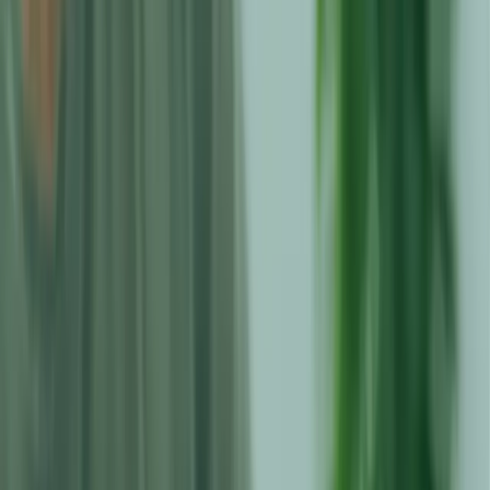
leitura
O Fly 365 é um crash game disponível no cassino da Bet365 que
segue a lógica dos jogos de multiplicador crescente. Nele, um avião
personalizado com a identidade da plataforma começa a voar
enquanto o multiplicador aumenta, e o objetivo é retirar a aposta
antes que o voo termine inesperadamente.
Mas afinal, como funciona o Fly 365 na prática? Neste guia, você
vai entender a mecânica do jogo, conhecer suas principais
características e descobrir o que observar antes de iniciar uma
rodada. Se a ideia é entender melhor esse crash game e acompanhar
cada detalhe do voo, vale a pena seguir a leitura até o fim.
O que é o Fly 365?
O Fly 365 é um jogo do tipo crash disponível no
cassino da Bet365
.
Nesse formato, o jogador faz uma aposta e acompanha um
multiplicador que começa em 1.00x e cresce continuamente
enquanto um avião avança na tela. O objetivo é retirar a aposta antes
que o voo termine.
<<Acessar o Fly 365>>