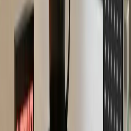
demais.
Navegação e usabilidade no iPhone
A navegação precisa ser pensada para telas menores, com menus
claros e acesso rápido aos principais mercados. No iOS, quanto
menos etapas entre a escolha do evento e a aposta, melhor tende a
ser a experiência.
Sites bem otimizados evitam excesso de informações na tela e
priorizam botões grandes, leitura confortável e organização lógica.
Isso faz diferença no uso diário, principalmente para quem aposta
pelo celular.
Quando a usabilidade é bem resolvida, o iPhone deixa de ser uma
limitação e passa a ser o principal meio de acesso à plataforma.
Velocidade e estabilidade no Safari
No iOS, o Safari é o navegador padrão, então a compatibilidade com
ele é essencial. Sites lentos ou que travam acabam comprometendo
toda a experiência, independentemente da qualidade dos mercados
oferecidos.