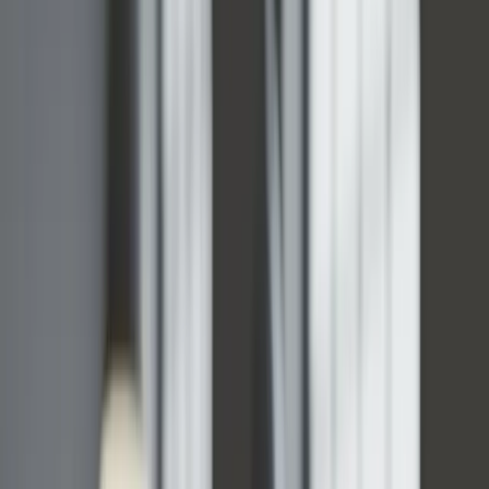
13/02/26
às
03:02
|
Atualizado
14/05/26
às
12:44
|
11
min de
leitura
Quem procura o melhor app de apostas para iOS geralmente não está
atrás de promessas mirabolantes. O que essa busca revela, na
verdade, é uma necessidade bem objetiva: apostar pelo iPhone com
conforto, rapidez e sem depender do computador.
Só que o universo das apostas no Brasil passa por um momento de
transição. As plataformas evoluíram, o uso do celular se tornou
dominante e a regulamentação começa a redesenhar o cenário.
Nesse contexto, surgem dúvidas legítimas sobre aplicativos,
compatibilidade com iOS e quais soluções realmente funcionam
hoje.
Antes de sair baixando qualquer coisa ou confiar em atalhos
duvidosos, vale entender como as casas estão operando no ambiente
móvel, quais experiências entregam no iPhone e o que, de fato, faz
sentido para quem aposta pelo iOS neste momento.
Melhores casas para apostar no iOS