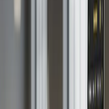
cheia, simulando o uso de um aplicativo. Para quem busca
praticidade no iPhone, essa é a forma mais próxima de usar o Bet365
app no iOS atualmente.
<<Acessar a Bet365>>
Betnacional app no iOS
Embora não exista um aplicativo oficial, o
Betnacional app
no iOS
pode ser entendido como a experiência entregue pelo site móvel. A
navegação é simples, organizada e funciona bem no Safari do
iPhone.
Com o atalho na tela inicial, o acesso fica rápido e direto, facilitando
o uso frequente da plataforma. Para usuários de iOS, essa solução
substitui o app de forma eficiente.
<<Acessar a Betnacional>>
Betsson app no iOS
Quando o assunto é
Betsson app
no iOS, o destaque fica para a
leveza do site móvel. A plataforma carrega rápido, mantém boa
legibilidade e responde bem ao toque no iPhone.