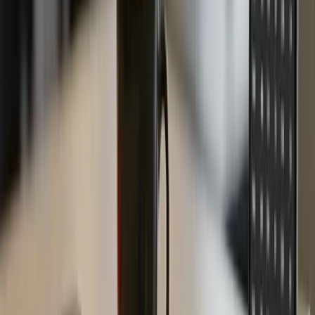
Vantagens de usar atalho no iOS em vez de
app nativo
Uma das principais vantagens do atalho no iOS é a praticidade. Não
há necessidade de instalar aplicativos, aceitar permissões extras ou
ocupar espaço de armazenamento no iPhone. Tudo funciona
diretamente a partir do site oficial da casa, de forma simples e
imediata.
Outro ponto importante é a atualização automática. Como o acesso
acontece via navegador, qualquer melhoria, ajuste visual ou correção
feita pela plataforma já fica disponível para o usuário, sem depender
de downloads ou versões novas na loja de apps.
Além disso, o atalho oferece mais controle e segurança. O acesso
ocorre dentro do próprio ecossistema do iOS, sem aplicativos de
terceiros ou arquivos externos, mantendo a navegação limpa e
alinhada às boas práticas do sistema da Apple.
Melhor experiência de apostas no iOS: o
que avaliar
Intro simples, contextualizando que no iOS a experiência depende
do site móvel e não de app. Duas ou três linhas, sem aprofundar