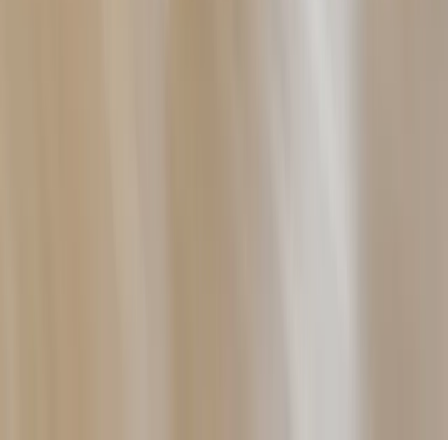
Rankings
Todos os Rankings
Top Apps por Categoria
Melhor Experiência Mobile
Funcionalidades Exclusivas
Iniciantes vs Profissionais
Segurança e Licenças
Todos os Artigos
Verificação de Licenças
Segurança Mobile
Métodos de Pagamento
Jogo Responsável
©
2026
App de Apostas. Todos os direitos reservados.
Sobre Nós
Perguntas Frequentes
Termos de Uso
Política de Privacidade
Política de Cookies