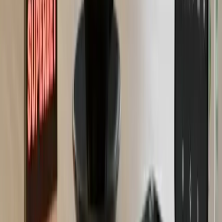
Uma boa plataforma carrega rápido, responde bem aos toques e
mantém estabilidade mesmo durante picos de acesso. Isso transmite
mais confiança e reduz frustrações durante a navegação.
Velocidade não é luxo no mobile. É critério básico para quem aposta
pelo iPhone.
Organização dos mercados no mobile
Outro ponto decisivo é como os mercados são apresentados no
celular. Listas confusas, rolagem excessiva ou filtros pouco intuitivos
prejudicam a experiência no iOS.
Plataformas que organizam bem esportes, campeonatos e tipos de
aposta facilitam a tomada de decisão e tornam o uso mais natural. O
usuário encontra o que procura sem esforço.
No fim das contas, a melhor experiência no iOS é aquela que
respeita o ritmo do mobile e não tenta reproduzir o desktop à força.
Apostar pelo iOS é seguro?
A segurança ao apostar pelo iPhone não está ligada à existência de
um aplicativo, mas sim à
regulamentação e à estrutura da