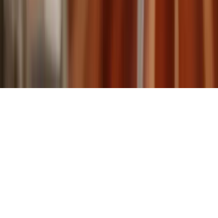
Jogo Responsável
©
2026
App de Apostas. Todos os direitos reservados.
Sobre Nós
Perguntas Frequentes
Termos de Uso
Política de Privacidade
Política de Cookies