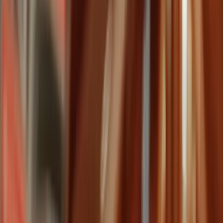
Qual é o RTP da Roleta Imersiva?
O RTP é de 97,30%, padrão da roleta europeia de um zero. Esse
valor se aplica a todos os tipos de aposta dentro do jogo — a
margem da casa é sempre 2,70%, independentemente de você
apostar no pleno ou no vermelho/preto.
Qual a diferença entre Roleta Imersiva e Roleta Europeia
comum?
As regras, probabilidades e RTP são idênticos. A diferença está
exclusivamente na produção: a Roleta Imersiva usa um sistema
multi-câmera com replay em câmera lenta após cada spin, criando
uma experiência visual mais elaborada e imersiva.
Posso jogar Roleta Imersiva pelo celular?
Sim. Todas as plataformas listadas neste guia oferecem a Roleta
Imersiva em versão mobile, seja pelo app nativo ou pelo navegador
do smartphone. A transmissão ao vivo em HD funciona bem em
redes 4G e Wi-Fi estável.
MB