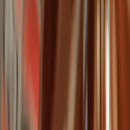
oferece vantagem matemática sobre variantes mais simples.
O que ela entrega de diferente é uma produção audiovisual que
nenhuma outra versão do jogo consegue igualar: multi-câmeras,
replay em câmera lenta, closes na bola e uma trilha sonora que
amplifica cada momento de tensão. Se isso importa para você, a
Roleta Imersiva é a versão definitiva.
Para jogadores que estão começando na
roleta online
, ela também é
uma boa porta de entrada: as regras são as mesmas da versão
europeia clássica, então não há curva de aprendizado. A diferença
está apenas na imersão — e para quem está experimentando roleta
ao vivo pela primeira vez, isso pode ser a diferença entre uma
experiência memorável e uma genérica.
A única ressalva é que nenhuma produção cinematográfica muda a
natureza probabilística do jogo. A roda é justa, o zero garante a
margem da casa e nenhuma estratégia elimina o risco ao longo do
tempo. Jogar com limite definido, apostar apenas o que cabe no
orçamento e tratar a Roleta Imersiva como entretenimento — não
como fonte de renda — é o que mantém a experiência no campo
positivo. Com isso claro, ela é uma das melhores formas de curtir um
cassino ao vivo de dentro de casa.
Perguntas Frequentes