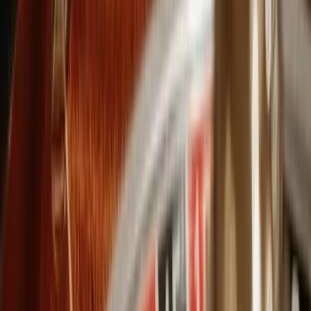
Pleno
(Straight
Um número específico
35:1
Up)
Cavalo
Dois números adjacentes
17:1
(Split)
Rua
Três números em uma linha
11:1
(Street)
Quadrado
Quatro números em bloco
8:1
(Corner)
Linha (Six
Seis números em duas linhas
5:1
Line)
Apostas externas (Outside Bets):