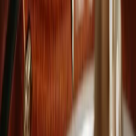
Acompanhe o replay e o resultado:
Após o dealer encerrar as
apostas, assista ao giro ao vivo e ao replay em câmera lenta. O
resultado é exibido e os pagamentos creditados
automaticamente.
Gerencie seu saldo a cada rodada:
Defina um limite de perda
antes de começar e respeite-o independentemente do
andamento da sessão. Quando o valor estipulado acabar,
encerre o jogo.
Tipos de aposta e pagamentos
A Roleta Imersiva oferece dois grandes grupos de apostas: as
internas (inside bets), feitas dentro da grade de números, e as
externas (outside bets), feitas nas áreas ao redor. A tabela abaixo
mostra cada tipo, a descrição, o pagamento e a margem da casa —
que, na roleta europeia, é sempre a mesma (2,70%),
independentemente da aposta escolhida.
Apostas internas (Inside Bets):
Tipo de
Descrição
Pagamento
aposta