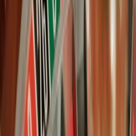
Roleta Imersiva vs outros tipos de roleta ao vivo
O mercado de cassinos online oferece diversas variantes de roleta,
cada uma com suas características. A tabela abaixo compara as
principais opções disponíveis no Brasil:
Variante
Zeros
RTP
Diferenciais
Roleta
1 (zero)
97,30%
Multi-câmera, replay slow-m
Imersiva
Roleta
Produção padrão, ritmo mai
Europeia
1 (zero)
97,30%
rápido
clássica
Roleta
2 (zero + duplo
94,74%
Pior RTP, evitar quando poss
Americana
zero)
Lightning
Multiplicadores relâmpago d
1 (zero)
97,10%
Roulette
500x