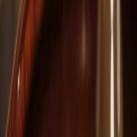
depósito em segundos. A plataforma carrega bem mesmo em
conexões mais lentas, o que é um diferencial para quem joga pelo
celular fora de Wi-Fi.
Para sessões focadas exclusivamente na Roleta Imersiva, sem a
necessidade de navegar por um catálogo extenso de opções, a
Esportiva bet cumpre o papel com eficiência e sem ruído.
<<Cadastrar na Esportiva bet>>
Vbet Cassino
O
Vbet Cassino
tem um catálogo de roletas ao vivo diversificado,
com a Roleta Imersiva acessível diretamente pela barra de busca ou
pela categoria de jogos ao vivo. A plataforma é responsiva e
funciona bem no mobile pelo navegador, o que é prático para quem
prefere não baixar app. O layout ao vivo mantém os controles
visíveis sem atrapalhar a transmissão.
Depósitos via PIX na Vbet têm aprovação em segundos, e o suporte
em português resolve questões com agilidade. Para quem quer
explorar outras variantes de roleta além da Imersiva dentro da
mesma plataforma, a variedade de opções da Vbet é um diferencial
real.