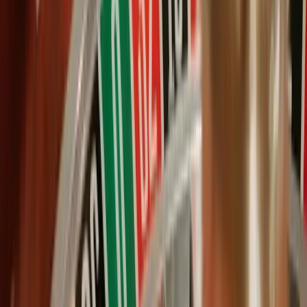
pagando 35:1 ou um vermelho/preto pagando 1:1. A margem da
casa é de 2,70% em qualquer caso. A diferença entre apostar no
pleno ou no vermelho não está no retorno esperado, mas na
volatilidade: o pleno paga muito quando acerta, mas acerta com
frequência baixa. O vermelho/preto paga pouco, mas acerta quase
metade das vezes (18 em 37 possibilidades).
RTP e margem da casa
O RTP da Roleta Imersiva é de 97,30%, padrão da roleta europeia de
um zero. Isso significa que, em teoria, para cada R$ 100 apostados
ao longo de muitas rodadas, R$ 97,30 retornam ao jogador em
média — os R$ 2,70 restantes representam a margem da casa,
garantida pela presença do zero verde. O zero é o que desequilibra
os pagamentos: sem ele, uma aposta no vermelho teria probabilidade
exata de 50%, e o cassino não teria vantagem alguma.
Vale comparar: a roleta americana, que adiciona um segundo zero
(00), tem RTP de apenas 94,74% — uma diferença de 2,56 pontos
percentuais que parece pequena mas representa quase o dobro da
margem da casa. Essa é a razão principal pela qual especialistas
recomendam sempre jogar a versão europeia quando as duas estão
disponíveis na mesma plataforma.