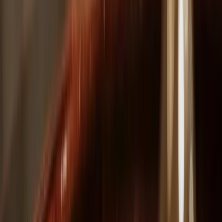
<<Conheça a Betnacional>>
Betsson Cassino
O
Betsson Cassino
oferece a Roleta Imersiva com uma curadoria de
mesas bem organizada, separando claramente as variantes de roleta
por tipo e limite de aposta. Isso facilita muito para quem quer
encontrar rapidamente uma mesa com o valor de ficha desejado sem
precisar entrar em cada jogo para conferir. O site é traduzido e o
suporte funciona em português.
A experiência ao vivo da Betsson é consistente, com transmissão
estável e interface que não sobrecarrega a tela durante o jogo. PIX
como método principal de depósito, TED como alternativa, e
carregamento rápido completam uma experiência sem atritos.
<<Acessar a Betsson>>
Esportiva bet Cassino
O
Esportiva bet Cassino
entrega a Roleta Imersiva dentro de um
ambiente direto e sem distrações. O acesso ao cassino ao vivo é
rápido, o cadastro não tem etapas desnecessárias e o PIX processa o