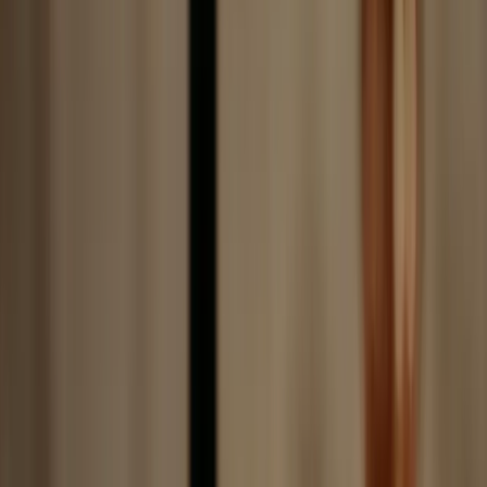
12/03/26
às
21:52
|
Atualizado
14/05/26
às
12:44
|
16
min de
leitura
Se a roleta tradicional já tem sua dose de tensão, a Roleta Imersiva
eleva tudo isso a outro nível, literalmente. Desenvolvida pela
Evolution Gaming, essa variante ao vivo foi construída com
múltiplas câmeras de alta definição posicionadas ao redor da roda,
closes cinematográficos e replay em câmera lenta toda vez que a
bola encontra seu destino.
O resultado é uma experiência que vai muito além de simplesmente
assistir a um dealer girar uma roda: é a roleta mais produzida do
mercado, desenhada para fazer cada rodada parecer um evento.
Neste guia, você vai entender o que diferencia a Roleta Imersiva das
demais variantes, como funcionam as apostas e seus respectivos
pagamentos, quais estratégias fazem sentido dentro da lógica do
jogo e onde jogar com segurança no Brasil.
Melhores cassinos para jogar Roleta Imersiva em 2026
A Roleta Imersiva da Evolution Gaming está disponível nas
principais plataformas licenciadas do Brasil. Abaixo, os
cassinos
online
que oferecem a melhor experiência de jogo ao vivo, com