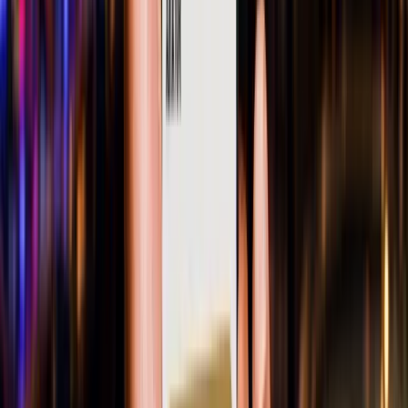
A plataforma é boa opção para quem quer explorar slots sem