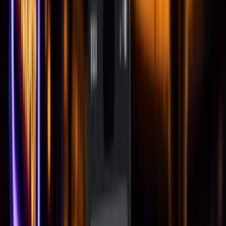
No caso dos slots, os 5 reais podem vir na forma de saldo de bônus
para uso em jogos específicos, ou em rodadas grátis com valor por
giro que, ao todo, somam esse montante. Os ganhos gerados com
esses créditos costumam ter
requisitos de apostas antes do saque
.
O cenário atual: bônus sem depósito no
Brasil regulamentado
Com a regulamentação das apostas esportivas e do cassino online no
Brasil pela
Lei nº 14.790/2023
, o mercado mudou bastante. As
plataformas autorizadas
pela SPA/MF operam sob regras mais
rígidas, e os
bônus sem depósito em dinheiro livre não são
permitidos
.
Isso não significa que não existem mais formas de jogar slots
gratuitamente.
Rodadas grátis
,
cashbacks
e
promoções pontuais
continuam sendo oferecidos pelas casas autorizadas, mas com
estruturas diferentes das que existiam antes de 2023.
Tipos de bônus para jogar slots com pouco
dinheiro