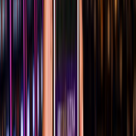
Betnacional Cassino
A
Betnacional
é uma
casa brasileira
com foco em simplicidade e
facilidade de uso, especialmente no mobile. O cassino conta com
slots populares no mercado nacional
, com apostas a partir de
valores baixos.