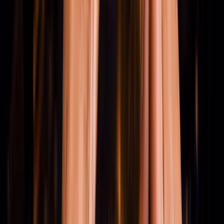
Acesse o site oficial da plataforma escolhida.
Clique em "Cadastrar" ou "Registrar" e preencha os dados
pessoais.
Confirme o cadastro via e-mail ou SMS, conforme solicitado.
Acesse a área de promoções e verifique se há ofertas de
rodadas grátis ou bônus para slots.
Ative a promoção seguindo as instruções indicadas (pode
exigir código ou aceitação manual).
Acesse os slots elegíveis e utilize os créditos dentro do prazo
de validade.
Leia os termos antes de ativar qualquer bônus. Prestar atenção ao
rollover, ao prazo e aos jogos permitidos evita surpresas na hora de
tentar sacar os ganhos.
Pagamentos: como depositar e sacar com
facilidade
Todas as plataformas listadas aceitam
PIX
como método principal de