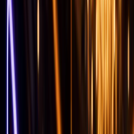
19/05/26
às
21:05
|
Atualizado
26/06/26
às
22:07
|
10
min de
leitura
Receber créditos para jogar sem precisar depositar é um dos maiores
atrativos do cassino online. A promessa de
5 reais grátis para
apostar em slots
circula muito na internet, mas o que de fato existe
hoje e como funciona na real?
Neste guia, o App de Apostas explica como esse tipo de promoção
funciona, o que mudou com a regulamentação do mercado
brasileiro, quais são os tipos de bônus disponíveis e quais cassinos
oferecem alternativas reais para jogar slots com valor reduzido ou
gratuito.
O que são os 5 reais grátis para apostar em
slots?