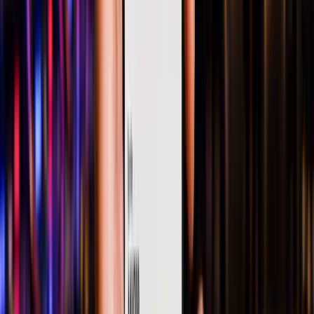
<<Acessar o Betnacional Cassino>>
Aposta Ganha Cassino
O
Aposta Ganha
combina apostas esportivas e jogos de cassino em
uma plataforma de fácil navegação. A seção de slots conta com
títulos variados e apostas mínimas que permitem jogar mesmo com
saldo bem reduzido
.