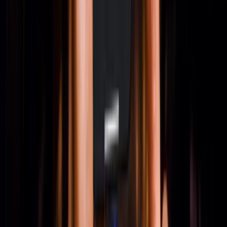
Promoções para cassino aparecem na área de ofertas com
regularidade, com giros grátis em títulos específicos. O
app da
Betsson
está disponível para Android, e para quem aprecia um
cassino com histórico consolidado, o Betsson é uma escolha
consistente.
<<Acessar o Betsson Cassino>>
Vbet Cassino
A
Vbet Cassino
tem layout responsivo e boa variedade de slots de
diferentes fornecedores. A plataforma aceita apostas com valores
baixos em vários títulos, o que a torna compatível com quem quer
jogar com pouco.