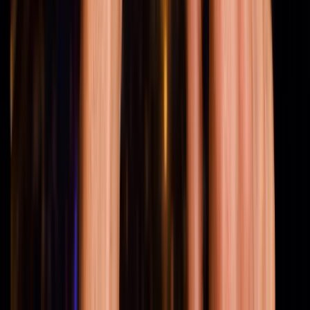
Posso jogar slots sem fazer depósito?
No mercado regulamentado brasileiro, as plataformas autorizadas
pela SPA/MF não oferecem saldo livre sem depósito. As promoções
disponíveis, como rodadas grátis e cashback, estão sempre
vinculadas a um depósito mínimo ou a condições específicas de uso.
O que acontece se o prazo do bônus vencer antes de
cumprir o rollover?
O saldo de bônus é cancelado automaticamente. Por isso, é
importante jogar dentro do prazo indicado nos termos da promoção.
FC
Francielle Carvalho
Proibido para menores de 18 anos | Ministério da Fazenda
adverte: Aposta não é investimento.