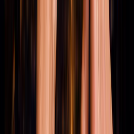
depósito e saque, com transações rápidas e sem taxas na maioria dos
casos. Além do PIX, algumas casas também trabalham com TED,
cartão de débito e cartões pré-pagos.
Para bancas menores, o PIX é o caminho mais prático: permite
depositar valores baixos sem burocracia e receber os saques em
poucos minutos. Verifique sempre o valor mínimo de saque da
plataforma antes de começar, especialmente se estiver usando bônus.
Vale a pena buscar 5 reais grátis para
apostar slots?
Vale, desde que com expectativas ajustadas. O mercado
regulamentado no Brasil ainda oferece alternativas reais para jogar
slots com pouco ou sem depósito, mas não na forma de saldo livre e
irrestrito como existia antes da regulamentação.
Rodadas grátis com rollover razoável, cashback recorrente e
promoções pontuais são os caminhos mais concretos. Os cassinos
listados neste guia são plataformas confiáveis, autorizadas e com
variedade de slots compatíveis com bancas reduzidas. O importante
é jogar com responsabilidade e dentro dos limites que você mesmo
definiu para a sua banca.