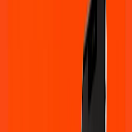
brasileiro. Hoje, a maioria das operadoras licenciadas oferecem tanto
o
sportsbook
quanto o cassino dentro da mesma plataforma, com
saldo unificado e acesso pelo celular ou computador.
Como escolher a melhor casa de apostas
cassino