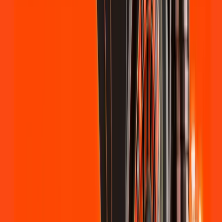
A
KTO Cassino
tem como principal diferencial a organização do
catálogo. Os filtros por categoria e provedor facilitam muito a busca
por jogos específicos, o que é especialmente útil em plataformas
com catálogos extensos.
O
aplicativo da KTO
está disponível tanto na Play Store (Android)
quanto na App Store (iOS), com boa performance e navegação
otimizada para telas menores.
A plataforma aceita PIX e tem suporte
em português.
<<Acessar a KTO Cassino>>
Betsson Cassino
A
Betsson Cassino
traz para o mercado brasileiro uma tradição
construída em décadas de operação internacional. A plataforma
oferece jogos de cassino ao vivo com mesas em português e um
bom catálogo de slots de provedores reconhecidos.
O suporte ao cliente funciona em português e a plataforma tem boa
reputação entre os jogadores mais experientes.
O aplicativo da
Betsson está disponível para Android, na Play Store; usuários de
iPhone conseguem acessar o cassino pelo navegador mobile, pois
não há app nativo para iOS.
O PIX é o método de pagamento
principal, com saques processados de forma regular.