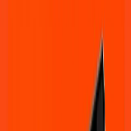
28/05/26
às
23:00
|
Atualizado
20/07/26
às
18:04
|
12
min de
leitura
Escolher uma boa casa de apostas cassino não é tarefa simples. Com
dezenas de plataformas disponíveis no Brasil em 2026, o desafio é
saber quais são realmente confiáveis, quais oferecem uma
experiência de cassino completa e quais vale a pena testar com o seu
dinheiro.
Neste guia, o App de Apostas reúne as informações que você precisa
para tomar essa decisão com mais segurança: desde os critérios que
definem uma boa plataforma até uma análise detalhada das
principais opções disponíveis no mercado brasileiro.
O que é uma casa de apostas com cassino
online?
Uma casa de apostas cassino é uma plataforma que combina dois
produtos em um só lugar: as
apostas esportivas
tradicionais e os
jogos de cassino
online. Em vez de precisar se cadastrar em sites
diferentes, o jogador acessa
slots, roleta, blackjack e apostas em
futebol pela mesma conta
.
Na verdade, essa integração se tornou o padrão no mercado