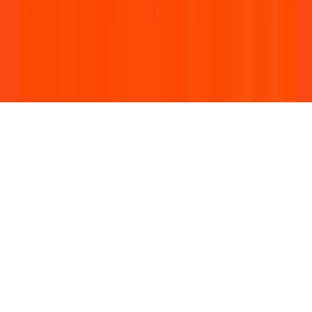
©
2026
App de Apostas. Todos os direitos reservados.
Sobre Nós
Perguntas Frequentes
Termos de Uso
Política de Privacidade
Política de Cookies