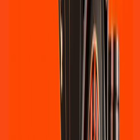
rapidamente.
Quem prefere um aplicativo dedicado também está
atendido: a Betnacional tem app disponível na Play Store (Android)
e na App Store (iOS).
A plataforma aceita PIX como método
principal e tem foco na praticidade do dia a dia do jogador.
<<Acessar a Betnacional Cassino>>
Aposta Ganha Cassino
A
Aposta Ganha
Cassino se destaca pelo volume de jogos
disponíveis: são mais de 2.900 títulos no catálogo, entre slots, crash
games, jogos ao vivo e jogos de mesa. Essa variedade torna a
plataforma interessante para diferentes perfis de jogadores.
A navegação é fluida e o site funciona bem tanto no desktop quanto
no celular.
A casa oferece aplicativo para Android, disponível na
Play Store; no iPhone, o acesso é feito pelo navegador mobile, já que
não há app nativo para iOS.
O PIX está disponível para depósitos e
saques, com processamento dentro da média do mercado.
<<Acessar a Aposta Ganha Cassino>>
KTO Cassino