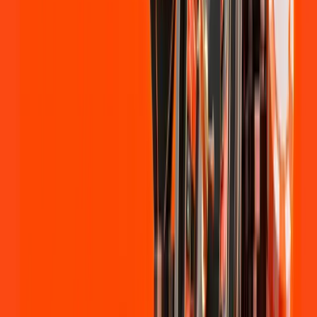
anos. Antes de começar, defina limites de tempo e de valor e nunca
aposte quantias que possam comprometer o seu orçamento.
Jogue com responsabilidade e fique atento aos sinais de que a
diversão está saindo do controle, como apostar para tentar recuperar
perdas ou esconder o hábito de pessoas próximas. As casas
licenciadas oferecem ferramentas de autoexclusão, limites de
depósito e pausas temporárias, que devem ser usadas sempre que
houver necessidade. Se o jogo deixar de ser prazeroso, procure o
apoio de profissionais e de serviços especializados de ajuda.
Todas as
plataformas recomendadas neste guia operam de forma
legal no Brasil
, a exemplo da KTO, autorizada pela Portaria 2.093 de
2024. A regulamentação garante regras claras, verificação de
identidade e proteção ao apostador, mas não elimina os riscos
inerentes ao jogo. Lembre-se de que o Ministério da Fazenda
adverte: aposta não é investimento, e nenhum resultado é garantido.
Veja mais sobre como jogar de forma segura e responsável.