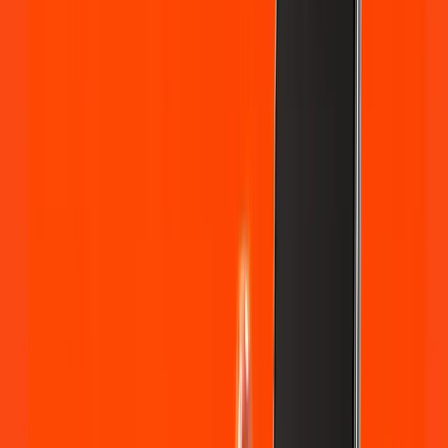
Uma boa casa de apostas com cassino não se define apenas pela
quantidade de jogos, mas por um conjunto de fatores que impactam
diretamente a experiência do usuário.