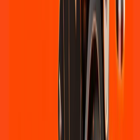
<<Acessar a Superbet Cassino>>
Bet365 Cassino
A
Bet365 Cassino
é uma das marcas mais reconhecidas globalmente
e mantém essa reputação no Brasil. O cassino da plataforma conta
com um catálogo extenso, com destaque para as mesas ao vivo e
para os slots de grandes provedores internacionais.
A confiabilidade da Bet365 é um dos seus maiores atrativos. A
operadora tem décadas de mercado, suporte em português e
processa saques via PIX de forma consistente.
O aplicativo da casa
está disponível para Android (Play Store) e iOS (App Store), com
boa performance nas duas versões.
<<Acessar a Bet365 Cassino>>
Betnacional Cassino
A
Betnacional Cassino
é uma casa de origem brasileira, pensada
especialmente para o público nacional. A navegação é simples e
direta, com categorias bem organizadas que facilitam encontrar o
jogo desejado mesmo para quem está começando.
O acesso pelo celular funciona bem, com site responsivo que carrega